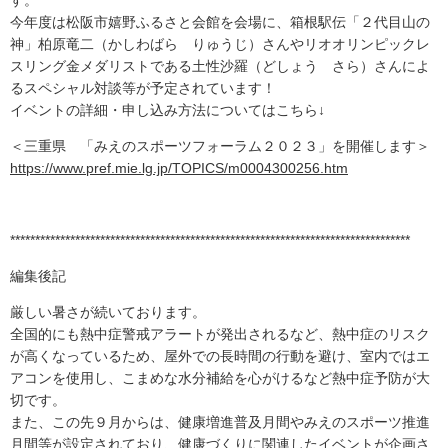
す。
今年度は松阪市嬉野ふるさと会館を会場に、箱根駅伝「２代目山の
神」柏原竜二（かしわばら りゅうじ）さんやリオオリンピックレ
スリング金メダリストである土性沙羅（どしょう さら）さんによ
るスペシャル対談等が予定されています！
イベントの詳細・申し込み方法についてはこちら↓
＜三重県 「みえのスポーツフォーラム２０２３」を開催します＞
https://www.pref.mie.lg.jp/TOPICS/m0004300256.htm
********************************************************************************
編集後記
厳しい暑さが続いております。
全国的にも熱中症警戒アラートが発出されるなど、熱中症のリスク
が高くなっているため、屋外での長時間の行動を避け、室内ではエ
アコンを使用し、こまめな水分補給を心がけるなど熱中症予防が大
切です。
また、この先９月からは、健康増進普及月間やみえのスポーツ推進
月間等が設定されており、健康づくりに関連したイベントが企画さ