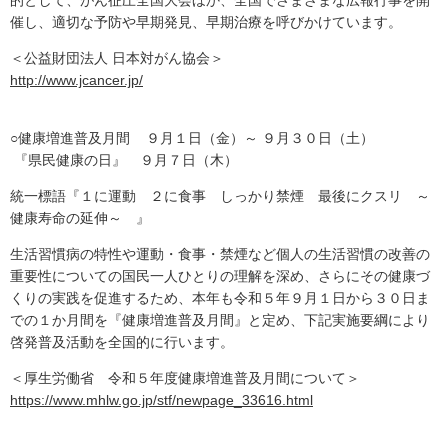
的として、がん征圧全国大会ほか、全国でさまざまな広報行事を開
催し、適切な予防や早期発見、早期治療を呼びかけています。
＜公益財団法人 日本対がん協会＞
http://www.jcancer.jp/
○健康増進普及月間 ９月１日（金）～ ９月３０日（土）
『県民健康の日』 ９月７日（木）
統一標語『１に運動 ２に食事 しっかり禁煙 最後にクスリ ～
健康寿命の延伸～ 』
生活習慣病の特性や運動・食事・禁煙など個人の生活習慣の改善の
重要性についての国民一人ひとりの理解を深め、さらにその健康づ
くりの実践を促進するため、本年も令和５年９月１日から３０日ま
での１か月間を『健康増進普及月間』と定め、下記実施要綱により
啓発普及活動を全国的に行います。
＜厚生労働省 令和５年度健康増進普及月間について＞
https://www.mhlw.go.jp/stf/newpage_33616.html