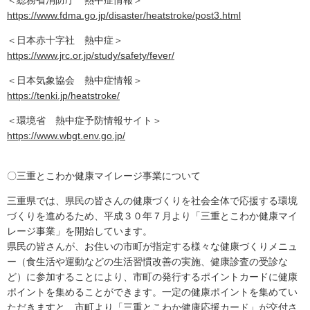
＜総務省消防庁 熱中症情報＞
https://www.fdma.go.jp/disaster/heatstroke/post3.html
＜日本赤十字社 熱中症＞
https://www.jrc.or.jp/study/safety/fever/
＜日本気象協会 熱中症情報＞
https://tenki.jp/heatstroke/
＜環境省 熱中症予防情報サイト＞
https://www.wbgt.env.go.jp/
〇三重とこわか健康マイレージ事業について
三重県では、県民の皆さんの健康づくりを社会全体で応援する環境
づくりを進めるため、平成３０年７月より「三重とこわか健康マイ
レージ事業」を開始しています。
県民の皆さんが、お住いの市町が指定する様々な健康づくりメニュ
ー（食生活や運動などの生活習慣改善の実施、健康診査の受診な
ど）に参加することにより、市町の発行するポイントカードに健康
ポイントを集めることができます。一定の健康ポイントを集めてい
ただきますと、市町より「三重とこわか健康応援カード」が交付さ