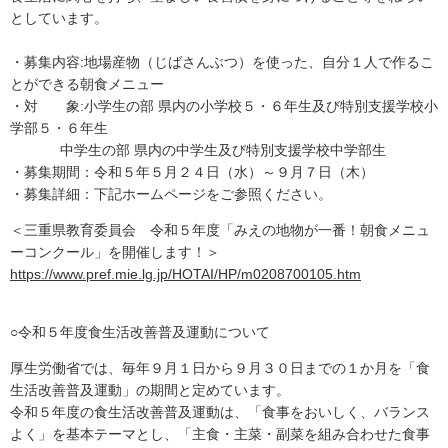
としています。
・募集内容:地場産物（じばさんぶつ）を使った、自分１人で作るこ
とができる朝食メニュー
・対 象:小学生の部 県内の小学校５・６年生及び特別支援学校小
学部５・６年生
中学生の部 県内の中学生及び特別支援学校中学部生
・募集期間：令和５年５月２４日（水）～９月７日（木）
・募集詳細：下記ホームページをご参照ください。
＜三重県教育委員会 令和５年度「みえの地物が一番！朝食メニュ
ーコンクール」を開催します！＞
https://www.pref.mie.lg.jp/HOTAI/HP/m0208700105.htm
○令和５年度食生活改善普及運動について
厚生労働省では、毎年９月１日から９月３０日までの１か月を「食
生活改善普及運動」の期間と定めています。
令和５年度の食生活改善普及運動は、「食事をおいしく、バランス
よく」を基本テーマとし、「主食・主菜・副菜を組み合わせた食事