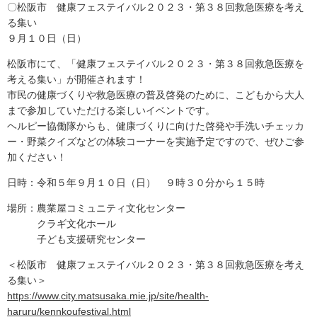
〇松阪市 健康フェステイバル２０２３・第３８回救急医療を考え
る集い
９月１０日（日）
松阪市にて、「健康フェステイバル２０２３・第３８回救急医療を
考える集い」が開催されます！
市民の健康づくりや救急医療の普及啓発のために、こどもから大人
まで参加していただける楽しいイベントです。
ヘルピー協働隊からも、健康づくりに向けた啓発や手洗いチェッカ
ー・野菜クイズなどの体験コーナーを実施予定ですので、ぜひご参
加ください！
日時：令和５年９月１０日（日） ９時３０分から１５時
場所：農業屋コミュニティ文化センター
クラギ文化ホール
子ども支援研究センター
＜松阪市 健康フェステイバル２０２３・第３８回救急医療を考え
る集い＞
https://www.city.matsusaka.mie.jp/site/health-
haruru/kennkoufestival.html