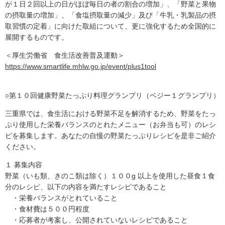
が１日２回以上の日がほぼ毎日の者の割合の増加」、「野菜と果物
の摂取量の増加」、「食塩摂取量の減少」及び「牛乳・乳製品の摂
取習慣の定着」に向けた取組について、更に強化するため全国的に
展開するものです。
＜厚生労働省 食生活改善普及運動＞
https://www.smartlife.mhlw.go.jp/event/plus1tool
○第１０回健康野菜たっぷり料理グランプリ（ベジー１グランプリ）
三重県では、食生活における野菜不足を解消するため、野菜をたっ
ぷり使用した栄養バランスのとれたメニュー（お弁当も可）のレシ
ピを募集します。あなたの自慢の野菜たっぷりレシピを是非ご紹介
ください。
１ 募集内容
野菜（いも類、きのこ類は除く）１００g 以上を使用した昼食１食
分のレシピ、以下の内容を満たすレシピであること
・栄養バランスがとれていること
・食材費は５００円程度
・応募者が考案し、公開されていないレシピであること