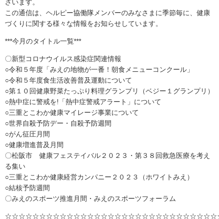
ざいます。
この通信は、ヘルピー協働隊メンバーのみなさまに季節毎に、健康
づくりに関する様々な情報をお知らせしています。
***今月のタイトル一覧***
〇新型コロナウイルス感染症関連情報
○令和５年度「みえの地物が一番！朝食メニューコンクール」
○令和５年度食生活改善普及運動について
○第１０回健康野菜たっぷり料理グランプリ（ベジー１グランプリ）
○熱中症に警戒を!「熱中症警戒アラート」について
○三重とこわか健康マイレージ事業について
○世界自殺予防デー・自殺予防週間
○がん征圧月間
○健康増進普及月間
〇松阪市 健康フェステイバル２０２３・第３８回救急医療を考え
る集い
○三重とこわか健康経営カンパニー２０２３（ホワイトみえ）
○結核予防週間
〇みえのスポーツ推進月間・みえのスポーツフォーラム
☆☆☆☆☆☆☆☆☆☆☆☆☆☆☆☆☆☆☆☆☆☆☆☆☆☆☆☆☆☆☆