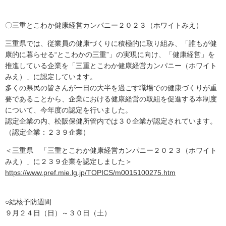
〇三重とこわか健康経営カンパニー２０２３（ホワイトみえ）
三重県では、従業員の健康づくりに積極的に取り組み、「誰もが健
康的に暮らせる“とこわかの三重”」の実現に向け、「健康経営」を
推進している企業を「三重とこわか健康経営カンパニー（ホワイト
みえ）」に認定しています。
多くの県民の皆さんが一日の大半を過ごす職場での健康づくりが重
要であることから、企業における健康経営の取組を促進する本制度
について、今年度の認定を行いました。
認定企業の内、松阪保健所管内では３０企業が認定されています。
（認定企業：２３９企業）
＜三重県 「三重とこわか健康経営カンパニー２０２３（ホワイト
みえ）」に２３９企業を認定しました＞
https://www.pref.mie.lg.jp/TOPICS/m0015100275.htm
○結核予防週間
９月２４日（日）～３０日（土）