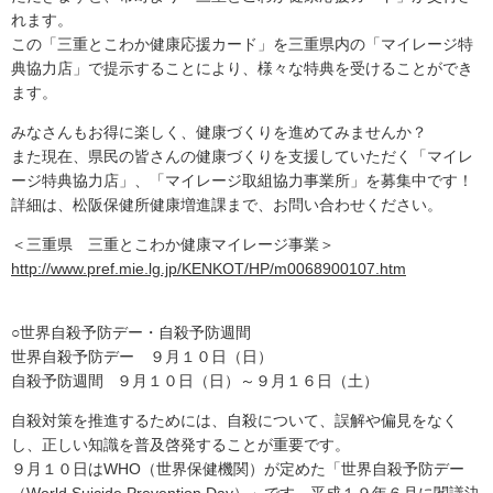
れます。
この「三重とこわか健康応援カード」を三重県内の「マイレージ特
典協力店」で提示することにより、様々な特典を受けることができ
ます。
みなさんもお得に楽しく、健康づくりを進めてみませんか？
また現在、県民の皆さんの健康づくりを支援していただく「マイレ
ージ特典協力店」、「マイレージ取組協力事業所」を募集中です！
詳細は、松阪保健所健康増進課まで、お問い合わせください。
＜三重県 三重とこわか健康マイレージ事業＞
http://www.pref.mie.lg.jp/KENKOT/HP/m0068900107.htm
○世界自殺予防デー・自殺予防週間
世界自殺予防デー ９月１０日（日）
自殺予防週間 ９月１０日（日）～９月１６日（土）
自殺対策を推進するためには、自殺について、誤解や偏見をなく
し、正しい知識を普及啓発することが重要です。
９月１０日はWHO（世界保健機関）が定めた「世界自殺予防デー