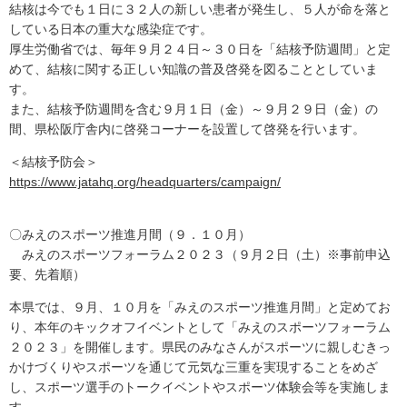
結核は今でも１日に３２人の新しい患者が発生し、５人が命を落と
している日本の重大な感染症です。
厚生労働省では、毎年９月２４日～３０日を「結核予防週間」と定
めて、結核に関する正しい知識の普及啓発を図ることとしていま
す。
また、結核予防週間を含む９月１日（金）～９月２９日（金）の
間、県松阪庁舎内に啓発コーナーを設置して啓発を行います。
＜結核予防会＞
https://www.jatahq.org/headquarters/campaign/
〇みえのスポーツ推進月間（９．１０月）
みえのスポーツフォーラム２０２３（９月２日（土）※事前申込
要、先着順）
本県では、９月、１０月を「みえのスポーツ推進月間」と定めてお
り、本年のキックオフイベントとして「みえのスポーツフォーラム
２０２３」を開催します。県民のみなさんがスポーツに親しむきっ
かけづくりやスポーツを通じて元気な三重を実現することをめざ
し、スポーツ選手のトークイベントやスポーツ体験会等を実施しま