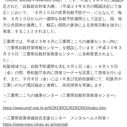
（World Suicide Prevention Day）」です。平成１９年６月に閣議決
定された「自殺総合対策大綱」（平成２４年８月の閣議決定にて改
正）において、「９月１０日の世界自殺予防デー」にちなんで、毎
年、９月１０日からの一週間を自殺予防週間として設定し、国、地
方公共団体が連携して、幅広い国民の参加による啓発活動を強力に
推進」することとされました。
三重県では、平成２３年４月に三重県こころの健康センタ―内に
「三重県自殺対策情報センター」を開設しています（平成３０年３
月３０日「三重県自殺対策推進センター」に名称変更されまし
た）。
松阪地域では、自殺予防週間を含む９月１日（金）～９月１５日
（金）の間、県松阪庁舎内に啓発コーナーを設置して啓発を行いま
す。また、９月８日（金）にはＪＲ及び近鉄松阪駅にて、松阪市や
三重いのちの電話協会と連携し、街頭啓発を実施します。
＜三重県こころの健康センター（三重県自殺対策推進センター）
＞
https://www.pref.mie.lg.jp/KOKOROC/KOKORO/index.htm
＜三重県産業保健総合支援センター メンタルヘルス対策＞
https://www.mies.johas.go.jp/mental/