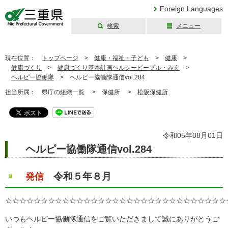
Foreign Languages
検索
メニュー
三重県公式ウェブ
サイト
現在位置：
トップページ
>
健康・福祉・子ども
>
健康
>
健康づくり
>
健康づくり基本計画ヘルシーピープル・みえ
>
ヘルピー協働隊
>
ヘルピー協働隊通信vol.284
担当所属：
県庁の組織一覧 >
保健所 >
松阪保健所
令和05年08月01日
ヘルピー協働隊通信vol.284
令和５年８月
発信
☆☆☆☆☆☆☆☆☆☆☆☆☆☆☆☆☆☆☆☆☆☆☆☆☆☆☆☆☆☆☆
いつもヘルピー協働隊通信をご覧いただきまして誠にありがとうご