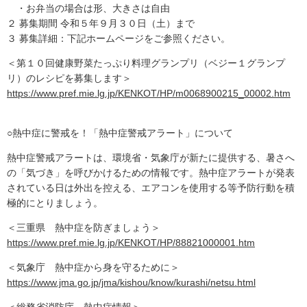
・お弁当の場合は形、大きさは自由
２ 募集期間 令和５年９月３０日（土）まで
３ 募集詳細：下記ホームページをご参照ください。
＜第１０回健康野菜たっぷり料理グランプリ（ベジー１グランプ
リ）のレシピを募集します＞
https://www.pref.mie.lg.jp/KENKOT/HP/m0068900215_00002.htm
○熱中症に警戒を！「熱中症警戒アラート」について
熱中症警戒アラートは、環境省・気象庁が新たに提供する、暑さへ
の「気づき」を呼びかけるための情報です。熱中症アラートが発表
されている日は外出を控える、エアコンを使用する等予防行動を積
極的にとりましょう。
＜三重県 熱中症を防ぎましょう＞
https://www.pref.mie.lg.jp/KENKOT/HP/88821000001.htm
＜気象庁 熱中症から身を守るために＞
https://www.jma.go.jp/jma/kishou/know/kurashi/netsu.html