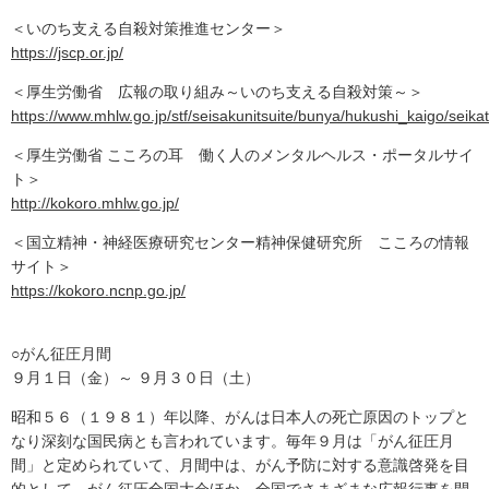
＜いのち支える自殺対策推進センター＞
https://jscp.or.jp/
＜厚生労働省 広報の取り組み～いのち支える自殺対策～＞
https://www.mhlw.go.jp/stf/seisakunitsuite/bunya/hukushi_kaigo/seika
＜厚生労働省 こころの耳 働く人のメンタルヘルス・ポータルサイ
ト＞
http://kokoro.mhlw.go.jp/
＜国立精神・神経医療研究センター精神保健研究所 こころの情報
サイト＞
https://kokoro.ncnp.go.jp/
○がん征圧月間
９月１日（金）～ ９月３０日（土）
昭和５６（１９８１）年以降、がんは日本人の死亡原因のトップと
なり深刻な国民病とも言われています。毎年９月は「がん征圧月
間」と定められていて、月間中は、がん予防に対する意識啓発を目