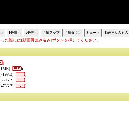
停止
1分前へ
1分先へ
音量アップ
音量ダウン
ミュート
動画再読み込み
った際には[動画再読み込み]ボタンを押してください。
)
(1MB)
)
(719KB)
)
(559KB)
)
(476KB)
)