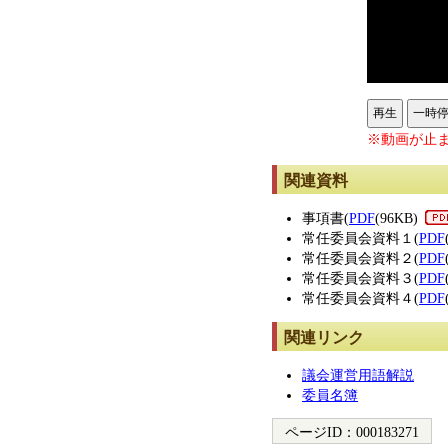
再生
一時
※動画が止ま
関連資料
事項書(
PDF
(96KB)
常任委員会資料１(
PDF
常任委員会資料２(
PDF
常任委員会資料３(
PDF
常任委員会資料４(
PDF
関連リンク
議会運営用語解説
委員名簿
ページID：
000183271