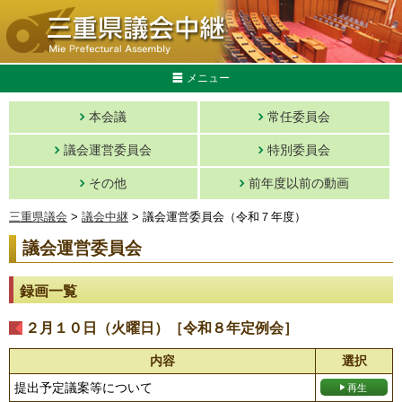
メニュー
本会議
常任委員会
議会運営委員会
特別委員会
その他
前年度以前の動画
三重県議会
>
議会中継
> 議会運営委員会（令和７年度）
議会運営委員会
録画一覧
２月１０日（火曜日）［令和８年定例会］
内容
選択
提出予定議案等について