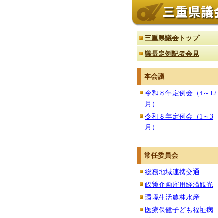
三重県議会トップ
議長定例記者会見
本会議
令和８年定例会（4～12
月）
令和８年定例会（1～3
月）
常任委員会
総務地域連携交通
政策企画雇用経済観光
環境生活農林水産
医療保健子ども福祉病