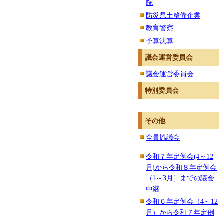
院
防災県土整備企業
教育警察
予算決算
議会運営委員会
議会運営委員会
特別委員会
その他
全員協議会
令和７年定例会(4～12
月)から令和８年定例会
（1～3月）までの議会
中継
令和６年定例会（4～12
月）から令和７年定例