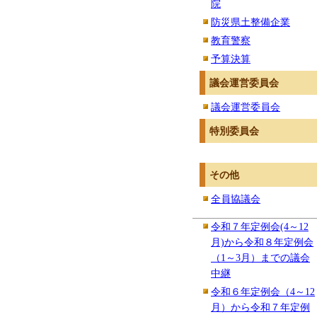
院
防災県土整備企業
教育警察
予算決算
議会運営委員会
議会運営委員会
特別委員会
その他
全員協議会
令和７年定例会(4～12
月)から令和８年定例会
（1～3月）までの議会
中継
令和６年定例会（4～12
月）から令和７年定例