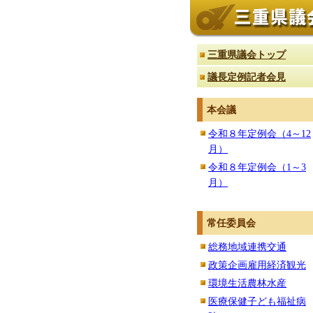
三重県議会トップ
議長定例記者会見
本会議
令和８年定例会（4～12
月）
令和８年定例会（1～3
月）
常任委員会
総務地域連携交通
政策企画雇用経済観光
環境生活農林水産
医療保健子ども福祉病