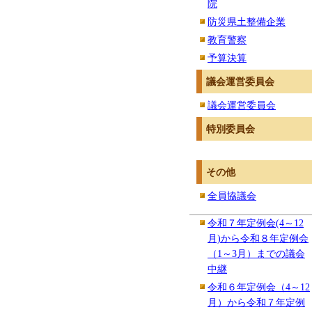
院
防災県土整備企業
教育警察
予算決算
議会運営委員会
議会運営委員会
特別委員会
その他
全員協議会
令和７年定例会(4～12
月)から令和８年定例会
（1～3月）までの議会
中継
令和６年定例会（4～12
月）から令和７年定例