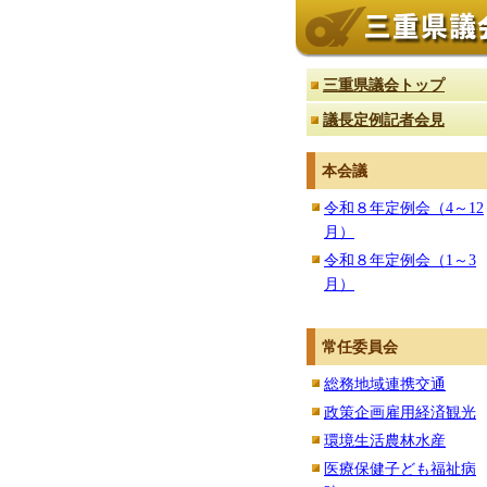
三重県議会トップ
議長定例記者会見
本会議
令和８年定例会（4～12
月）
令和８年定例会（1～3
月）
常任委員会
総務地域連携交通
政策企画雇用経済観光
環境生活農林水産
医療保健子ども福祉病