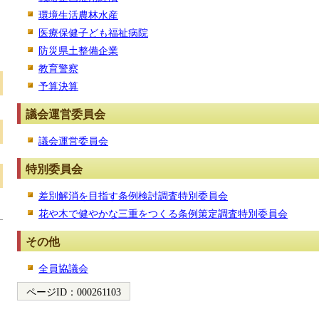
環境生活農林水産
医療保健子ども福祉病院
防災県土整備企業
教育警察
予算決算
議会運営委員会
議会運営委員会
特別委員会
差別解消を目指す条例検討調査特別委員会
花や木で健やかな三重をつくる条例策定調査特別委員会
その他
全員協議会
ページID：
000261103