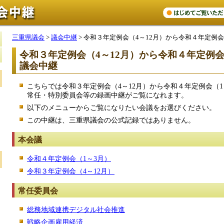
三重県議会
>
議会中継
> 令和３年定例会（4～12月）から令和４年定例
令和３年定例会（4～12月）から令和４年定例会
議会中継
こちらでは令和３年定例会（4～12月）から令和４年定例会（
常任・特別委員会等の録画中継がご覧になれます。
以下のメニューからご覧になりたい会議をお選びください。
この中継は、三重県議会の公式記録ではありません。
本会議
令和４年定例会（1～3月）
令和３年定例会（4～12月）
常任委員会
総務地域連携デジタル社会推進
戦略企画雇用経済