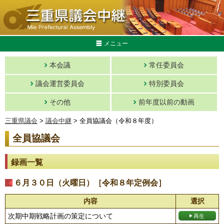
メニュー
本会議
常任委員会
議会運営委員会
特別委員会
その他
前年度以前の動画
三重県議会
>
議会中継
> 全員協議会（令和８年度）
全員協議会
録画一覧
６月３０日（火曜日）［令和８年定例会］
内容
選択
次期中期戦略計画の策定について