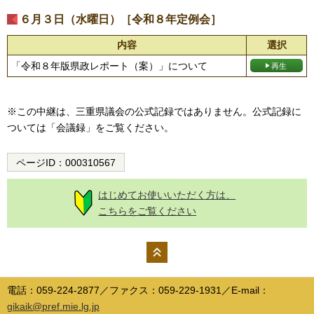
６月３日（水曜日）［令和８年定例会］
内容
選択
「令和８年版県政レポート（案）」について
※この中継は、三重県議会の公式記録ではありません。公式記録に
ついては「会議録」をご覧ください。
ページID：
000310567
はじめてお使いいただく方は、
こちらをご覧ください
ペー
ジの
電話：059-224-2877／ファクス：059-229-1931／E-mail：
先頭
gikaik@pref.mie.lg.jp