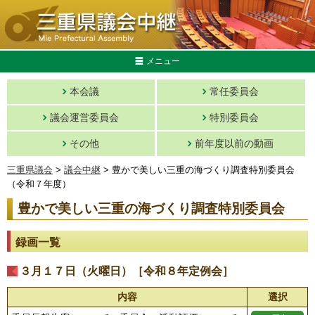
メニュー
本会議
常任委員会
議会運営委員会
特別委員会
その他
前年度以前の動画
三重県議会
>
議会中継
> 豊かで美しい三重の海づくり調査特別委員会
（令和７年度）
豊かで美しい三重の海づくり調査特別委員会
録画一覧
３月１７日（火曜日）［令和８年定例会］
内容
選択