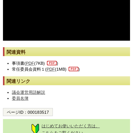
※動画が止まった際には[動画再読み込み]ボタンを押してください。
関連資料
事項書(
PDF
(7KB)
)
常任委員会資料１(
PDF
(1MB)
)
関連リンク
議会運営用語解説
委員名簿
ページID：
000183517
はじめてお使いいただく方は、
こちらをご覧ください