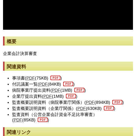
※動画が止まった際には[動画再読み込み]ボタンを押してください。
概要
企業会計決算審査
関連資料
事項書(
PDF
(75KB)
)
付託議案一覧(
PDF
(84KB)
)
病院事業庁提出資料(
PDF
(1MB)
)
企業庁提出資料(
PDF
(1MB)
)
監査概要説明資料（病院事業庁関係）(
PDF
(894KB)
)
監査概要説明資料（企業庁関係）(
PDF
(630KB)
)
監査資料（公営企業会計資金不足比率審査）
(
PDF
(85KB)
)
関連リンク