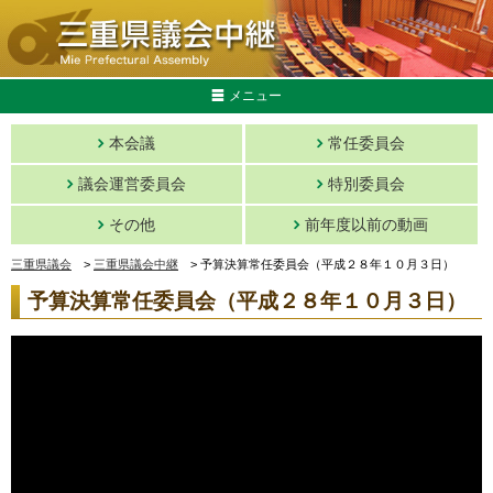
メニュー
本会議
常任委員会
議会運営委員会
特別委員会
その他
前年度以前の動画
三重県議会
>
三重県議会中継
>
予算決算常任委員会（平成２８年１０月３日）
予算決算常任委員会（平成２８年１０月３日）