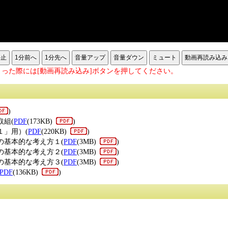
停止
1分前へ
1分先へ
音量アップ
音量ダウン
ミュート
動画再読み込み
った際には[動画再読み込み]ボタンを押してください。
)
取組(
PDF
(173KB)
)
１」用）(
PDF
(220KB)
)
の基本的な考え方１(
PDF
(3MB)
)
の基本的な考え方２(
PDF
(3MB)
)
の基本的な考え方３(
PDF
(3MB)
)
PDF
(136KB)
)