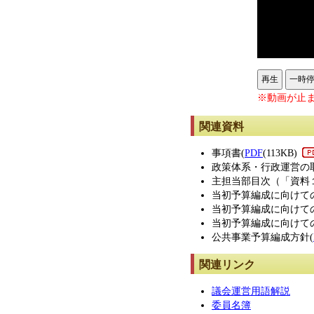
再生
一時
※動画が止ま
関連資料
事項書(
PDF
(113KB)
政策体系・行政運営の
主担当部目次（「資料
当初予算編成に向けて
当初予算編成に向けて
当初予算編成に向けて
公共事業予算編成方針(
関連リンク
議会運営用語解説
委員名簿