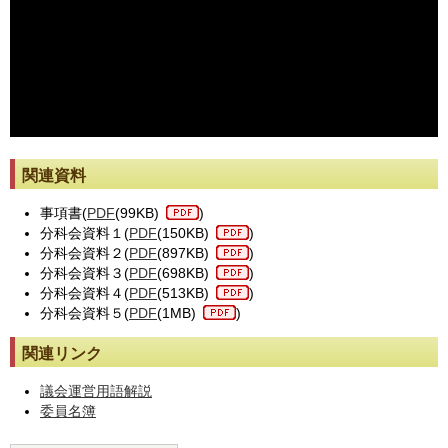
※動画が止まった際には[動画再読み込み]ボタンを押してください。
関連資料
事項書(
PDF
(99KB)
)
分科会資料１(
PDF
(150KB)
)
分科会資料２(
PDF
(897KB)
)
分科会資料３(
PDF
(698KB)
)
分科会資料４(
PDF
(513KB)
)
分科会資料５(
PDF
(1MB)
)
関連リンク
議会運営用語解説
委員名簿