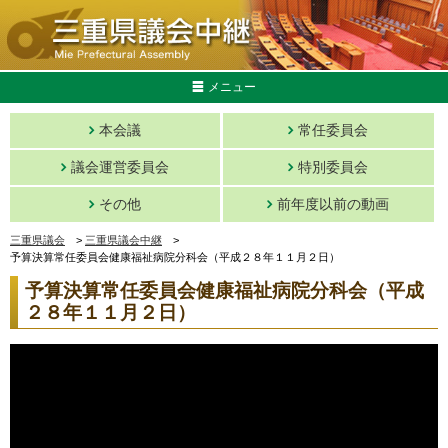
メニュー
本会議
常任委員会
議会運営委員会
特別委員会
その他
前年度以前の動画
三重県議会
>
三重県議会中継
>
予算決算常任委員会健康福祉病院分科会（平成２８年１１月２日）
予算決算常任委員会健康福祉病院分科会（平成
２８年１１月２日）