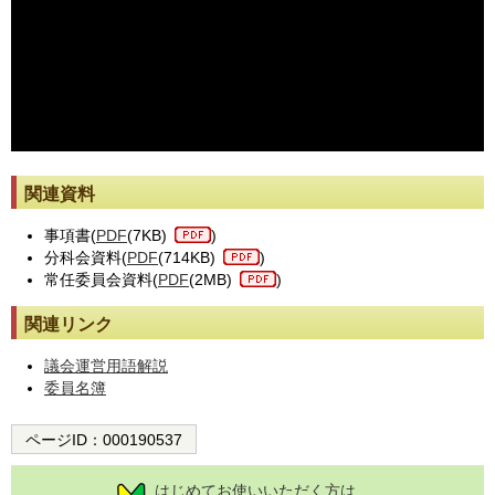
※動画が止まった際には[動画再読み込み]ボタンを押してください。
関連資料
事項書(
PDF
(7KB)
)
分科会資料(
PDF
(714KB)
)
常任委員会資料(
PDF
(2MB)
)
関連リンク
議会運営用語解説
委員名簿
ページID：
000190537
はじめてお使いいただく方は、