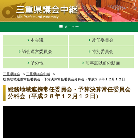
メニュー
本会議
常任委員会
議会運営委員会
特別委員会
その他
前年度以前の動画
三重県議会
>
三重県議会中継
>
総務地域連携常任委員会・予算決算常任委員会分科会（平成２８年１２月１２日）
総務地域連携常任委員会・予算決算常任委員会
分科会（平成２８年１２月１２日）