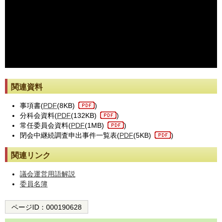
※動画が止まった際には[動画再読み込み]ボタンを押してください。
関連資料
事項書(
PDF
(8KB)
)
分科会資料(
PDF
(132KB)
)
常任委員会資料(
PDF
(1MB)
)
閉会中継続調査申出事件一覧表(
PDF
(5KB)
)
関連リンク
議会運営用語解説
委員名簿
ページID：
000190628