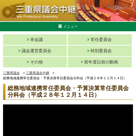
メニュー
本会議
常任委員会
議会運営委員会
特別委員会
その他
前年度以前の動画
三重県議会
>
三重県議会中継
>
総務地域連携常任委員会・予算決算常任委員会分科会（平成２８年１２月１４日）
総務地域連携常任委員会・予算決算常任委員会
分科会（平成２８年１２月１４日）