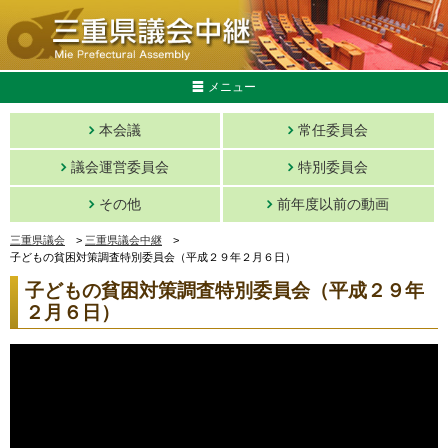
メニュー
本会議
常任委員会
議会運営委員会
特別委員会
その他
前年度以前の動画
三重県議会
>
三重県議会中継
>
子どもの貧困対策調査特別委員会（平成２９年２月６日）
子どもの貧困対策調査特別委員会（平成２９年
２月６日）