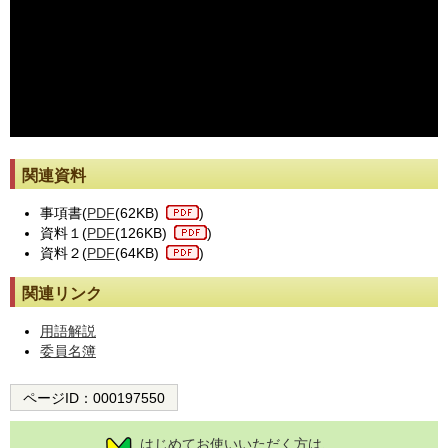
※動画が止まった際には[動画再読み込み]ボタンを押してください。
関連資料
事項書(
PDF
(62KB)
)
資料１(
PDF
(126KB)
)
資料２(
PDF
(64KB)
)
関連リンク
用語解説
委員名簿
ページID：
000197550
はじめてお使いいただく方は、