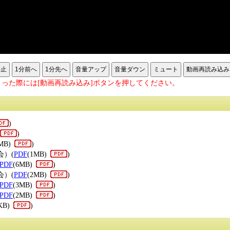
停止
1分前へ
1分先へ
音量アップ
音量ダウン
ミュート
動画再読み込み
った際には[動画再読み込み]ボタンを押してください。
)
)
MB)
)
会）(
PDF
(1MB)
)
PDF
(6MB)
)
会）(
PDF
(2MB)
)
PDF
(3MB)
)
PDF
(2MB)
)
KB)
)