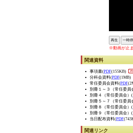
再生
一時
※動画が止ま
関連資料
事項書(
PDF
(155KB)
分科会資料(
PDF
(1MB)
常任委員会資料(
PDF
(2
別冊１～３（常任委員
別冊４（常任委員会）(
別冊５～７（常任委員
別冊８（常任委員会）(
別冊９（常任委員会）(
当日配布資料(
PDF
(743
関連リンク