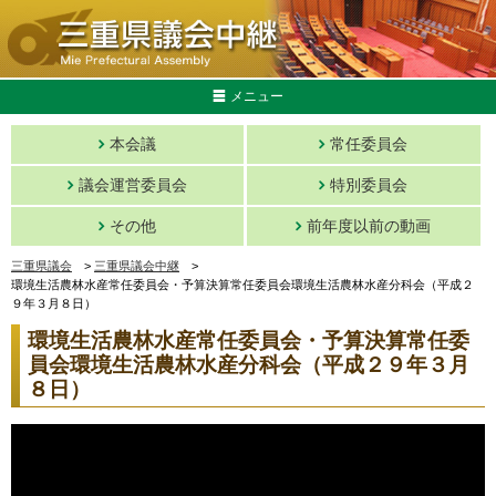
メニュー
本会議
常任委員会
議会運営委員会
特別委員会
その他
前年度以前の動画
三重県議会
>
三重県議会中継
>
環境生活農林水産常任委員会・予算決算常任委員会環境生活農林水産分科会（平成２
９年３月８日）
環境生活農林水産常任委員会・予算決算常任委
員会環境生活農林水産分科会（平成２９年３月
８日）