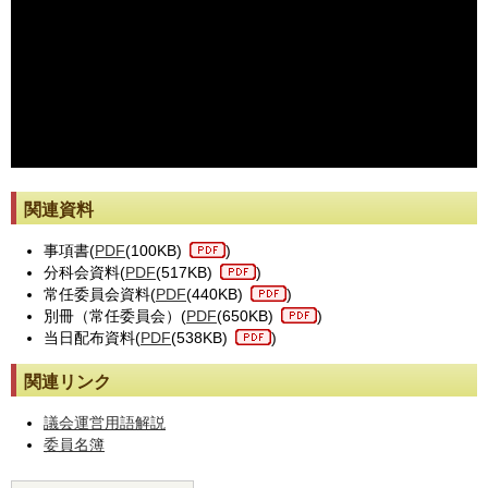
※動画が止まった際には[動画再読み込み]ボタンを押してください。
関連資料
事項書(
PDF
(100KB)
)
分科会資料(
PDF
(517KB)
)
常任委員会資料(
PDF
(440KB)
)
別冊（常任委員会）(
PDF
(650KB)
)
当日配布資料(
PDF
(538KB)
)
関連リンク
議会運営用語解説
委員名簿