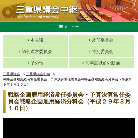
メニュー
本会議
常任委員会
議会運営委員会
特別委員会
その他
前年度以前の動画
三重県議会
>
三重県議会中継
>
戦略企画雇用経済常任委員会・予算決算常任委員会戦略企画雇用経済分科会（平成２
９年３月１０日）
戦略企画雇用経済常任委員会・予算決算常任委
員会戦略企画雇用経済分科会（平成２９年３月
１０日）