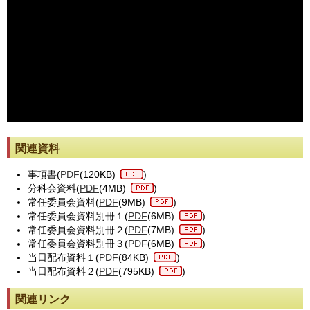
※動画が止まった際には[動画再読み込み]ボタンを押してください。
関連資料
事項書(
PDF
(120KB)
)
分科会資料(
PDF
(4MB)
)
常任委員会資料(
PDF
(9MB)
)
常任委員会資料別冊１(
PDF
(6MB)
)
常任委員会資料別冊２(
PDF
(7MB)
)
常任委員会資料別冊３(
PDF
(6MB)
)
当日配布資料１(
PDF
(84KB)
)
当日配布資料２(
PDF
(795KB)
)
関連リンク