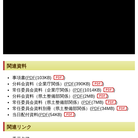
※動画が止まった際には[動画再読み込み]ボタンを押してください。
関連資料
事項書(
PDF
(103KB)
)
分科会資料（企業庁関係）(
PDF
(390KB)
)
常任委員会資料（企業庁関係）(
PDF
(1014KB)
)
分科会資料（県土整備部関係）(
PDF
(2MB)
)
常任委員会資料（県土整備部関係）(
PDF
(7MB)
)
常任委員会資料別冊（県土整備部関係）(
PDF
(34MB)
)
当日配付資料(
PDF
(54KB)
)
関連リンク