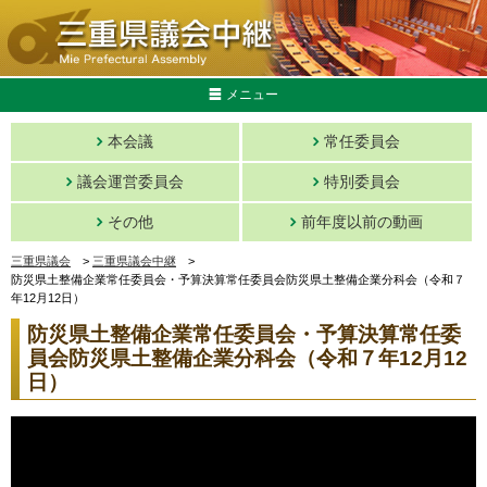
メニュー
本会議
常任委員会
議会運営委員会
特別委員会
その他
前年度以前の動画
三重県議会
>
三重県議会中継
>
防災県土整備企業常任委員会・予算決算常任委員会防災県土整備企業分科会（令和７
年12月12日）
防災県土整備企業常任委員会・予算決算常任委
員会防災県土整備企業分科会（令和７年12月12
日）