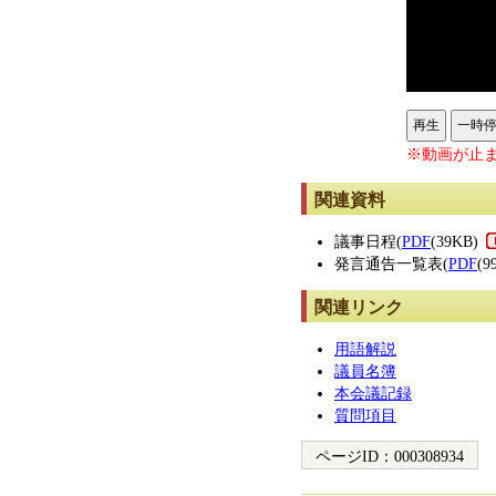
再生
一時
※動画が止ま
関連資料
議事日程(
PDF
(39KB)
発言通告一覧表(
PDF
(9
関連リンク
用語解説
議員名簿
本会議記録
質問項目
ページID：
000308934