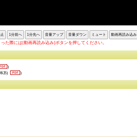
停止
1分前へ
1分先へ
音量アップ
音量ダウン
ミュート
動画再読み込み
った際には[動画再読み込み]ボタンを押してください。
)
9KB)
)