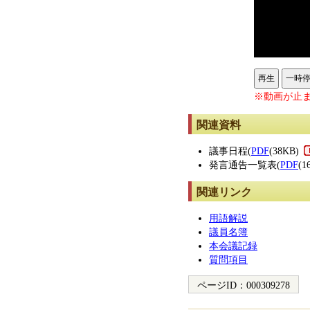
再生
一時
※動画が止ま
関連資料
議事日程(
PDF
(38KB)
発言通告一覧表(
PDF
(1
関連リンク
用語解説
議員名簿
本会議記録
質問項目
ページID：
000309278