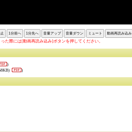
停止
1分前へ
1分先へ
音量アップ
音量ダウン
ミュート
動画再読み込み
った際には[動画再読み込み]ボタンを押してください。
)
68KB)
)