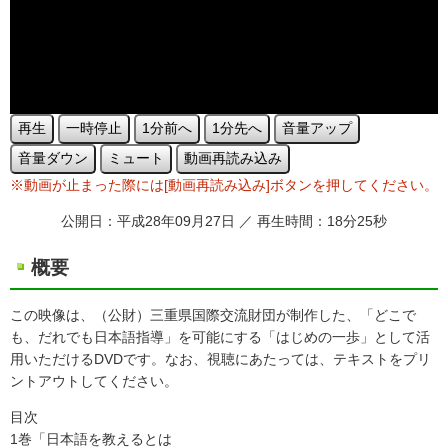
再生
一時停止
1分前へ
1分先へ
音量アップ
音量ダウン
ミュート
動画再読み込み
※動画が止まった際には[動画再読み込み]ボタンを押してください。
公開日：平成28年09月27日 ／ 再生時間：18分25秒
概要
この映像は、（公財）三重県国際交流財団が制作した、「どこで
も、だれでも日本語指導」を可能にする「はじめの一歩」として活
用いただけるDVDです。なお、視聴にあたっては、テキストをプリ
ントアウトしてください。
目次
1巻「日本語を教えるとは