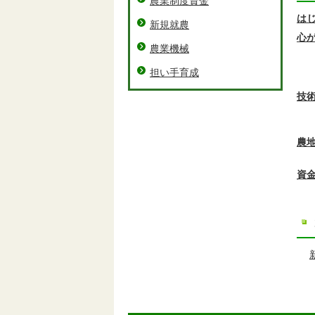
農業制度資金
は
新規就農
心
農業機械
担い手育成
技
農
資