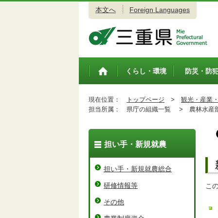
本文へ
Foreign Languages
三重県公式ウェブサイト
くらし・環境
防災・防
トップペ
ージ
現在位置：
トップページ
>
観光・産業
担当所属：
県庁の組織一覧 >
農林水産
担い手・新規就農
担い手・新規就農総合
研修情報等
こ
その他