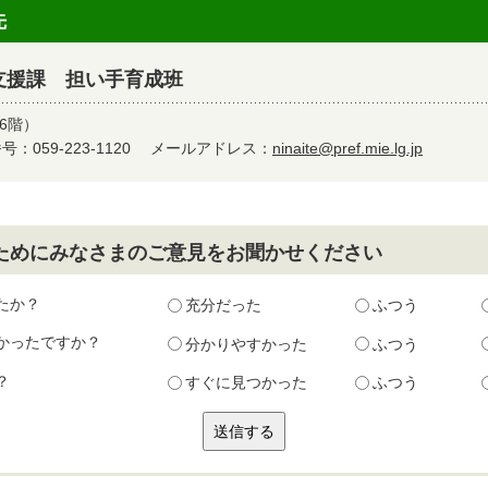
先
支援課 担い手育成班
6階）
：059-223-1120
メールアドレス：
ninaite@pref.mie.lg.jp
ためにみなさまのご意見をお聞かせください
たか？
充分だった
ふつう
かったですか？
分かりやすかった
ふつう
？
すぐに見つかった
ふつう