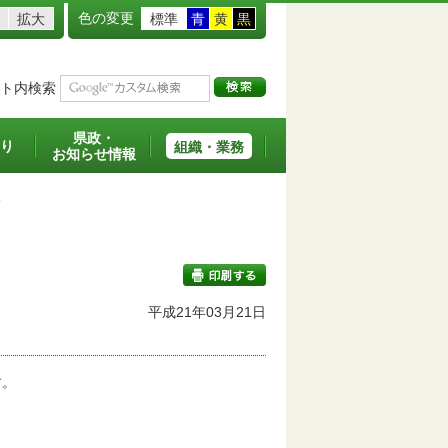
色の変更
拡大
標準
青
黄
黒
ト内検索
県政・
り
組織・業務
お知らせ情報
ド
平成21年03月21日
印刷する
す。