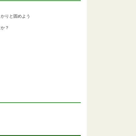
っかりと固めよう
？
すか？
？