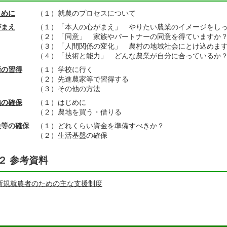
じめに
（１）就農のプロセスについて
がまえ
（１）「本人の心がまえ」 やりたい農業のイメージをし
（２）「同意」 家族やパートナーの同意を得ていますか
（３）「人間関係の変化」 農村の地域社会にとけ込めま
（４）「技術と能力」 どんな農業が自分に合っているか
術の習得
（１）学校に行く
（２）先進農家等で習得する
（３）その他の方法
地の確保
（１）はじめに
（２）農地を買う・借りる
金等の確保
（１）どれくらい資金を準備すべきか？
（２）生活基盤の確保
２ 参考資料
新規就農者のための主な支援制度