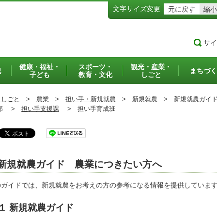
文字サイズ変更
元に戻す
縮小
サイ
健康・福祉・
スポーツ・
観光・産業・
犯
まちづく
子ども
教育・文化
しごと
・しごと
>
農業
>
担い手・新規就農
>
新規就農
>
新規就農ガイ
部 >
担い手支援課
>
担い手育成班
新規就農ガイド 農業につきたい方へ
のガイドでは、新規就農をお考えの方の参考になる情報を提供していま
１ 新規就農ガイド