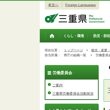
本文へ
Foreign Languages
三重県公式ウェブサイト
くらし・環境
防災・防
トップペ
ージ
現在位置：
トップページ
>
観光・産業
担当所属：
県庁の組織一覧 >
労働委員会
労働委員会
ご案内
三重県労働委員会活動状況