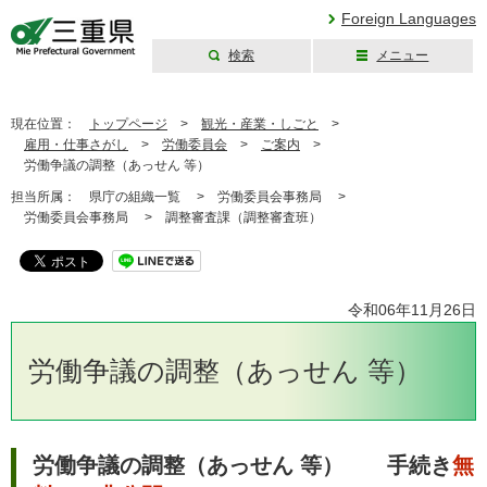
Foreign Languages
検索
メニュー
三重県公式ウェブ
サイト
現在位置：
トップページ
>
観光・産業・しごと
>
雇用・仕事さがし
>
労働委員会
>
ご案内
>
労働争議の調整（あっせん 等）
担当所属：
県庁の組織一覧 >
労働委員会事務局 >
労働委員会事務局 >
調整審査課（調整審査班）
令和06年11月26日
労働争議の調整（あっせん 等）
労働争議の調整（あっせん 等） 手続き
無