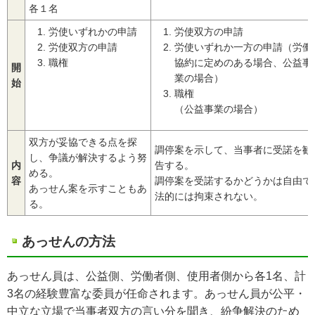
各１名
労使いずれかの申請
労使双方の申請
労使双方の申請
労使いずれか一方の申請（労働
職権
協約に定めのある場合、公益事
開
業の場合）
始
職権
（公益事業の場合）
双方が妥協できる点を探
調停案を示して、当事者に受諾を勧
し、争議が解決するよう努
内
告する。
める。
容
調停案を受諾するかどうかは自由で
あっせん案を示すこともあ
法的には拘束されない。
る。
あっせんの方法
あっせん員は、公益側、労働者側、使用者側から各1名、計
3名の経験豊富な委員が任命されます。あっせん員が公平・
中立な立場で当事者双方の言い分を聞き、紛争解決のため