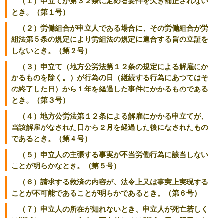
（１）申立てが第３２条に定める要件を欠き補正されない
とき。（第１号）
（２）労働組合が申立人である場合に、その労働組合が労
組法第５条の規定により労組法の規定に適合する旨の立証を
しないとき。（第２号）
（３）申立て（地方公労法第１２条の規定による解雇にか
かるものを除く。）が行為の日（継続する行為にあつてはそ
の終了した日）から１年を経過した事件にかかるものである
とき。（第３号）
（４）地方公労法第１２条による解雇にかかる申立てが、
当該解雇がなされた日から２月を経過した後になされたもの
であるとき。（第４号）
（５）申立人の主張する事実が不当労働行為に該当しない
ことが明らかなとき。（第５号）
（６）請求する救済の内容が、法令上又は事実上実現する
ことが不可能であることが明らかであるとき。（第６号）
（７）申立人の所在が知れないとき、申立人が死亡若しく