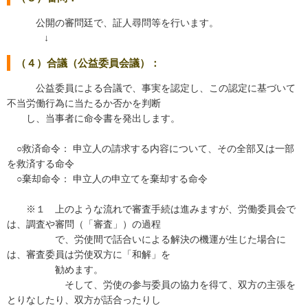
公開の審問廷で、証人尋問等を行います。
↓
（４）合議（公益委員会議）：
公益委員による合議で、事実を認定し、この認定に基づいて
不当労働行為に当たるか否かを判断
し、当事者に命令書を発出します。
○救済命令： 申立人の請求する内容について、その全部又は一部
を救済する命令
○棄却命令： 申立人の申立てを棄却する命令
※１ 上のような流れで審査手続は進みますが、労働委員会で
は、調査や審問（「審査」）の過程
で、労使間で話合いによる解決の機運が生じた場合に
は、審査委員は労使双方に「和解」を
勧めます。
そして、労使の参与委員の協力を得て、双方の主張を
とりなしたり、双方が話合ったりし