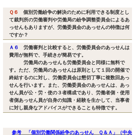
Ｑ６
個別労働紛争の解決のために利用できる制度とし
て裁判所の労働審判や労働局の紛争調整委員会によるあ
っせんもありますが、労働委員会のあっせんの特徴は何
ですか？
Ａ６
労働審判と比較すると、労働委員会のあっせんは
費用が無料で、手続きが簡易です。
労働局のあっせんも労働委員会と同様に無料で
す。ただ、労働局のあっせんは原則として１回の開催で
終結するのに対し、労働委員会は懇切丁寧に複数回あっ
せんを行います。また、労働委員会のあっせんは、あっ
せん員が公・労・使の３者構成であり、労働者側・使用
者側あっせん員が自身の知識・経験を生かして、当事者
に対し親身なアドバイスができることも特徴です。
参考 「個別労働関係紛争のあっせん Ｑ＆Ａ」（中央