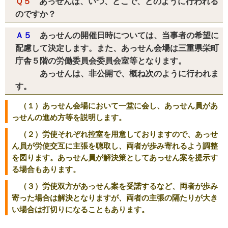
Ｑ５
あっせんは、いつ、どこで、どのように行われる
のですか？
Ａ５
あっせんの開催日時については、当事者の希望に
配慮して決定します。また、あっせん会場は三重県栄町
庁舎５階の労働委員会委員会室等となります。
あっせんは、非公開で、概ね次のように行われま
す。
（１）あっせん会場において一堂に会し、あっせん員があ
っせんの進め方等を説明します。
（２）労使それぞれ控室を用意しておりますので、あっせ
ん員が労使交互に主張を聴取し、両者が歩み寄れるよう調整
を図ります。あっせん員が解決策としてあっせん案を提示す
る場合もあります。
（３）労使双方があっせん案を受諾するなど、両者が歩み
寄った場合は解決となりますが、両者の主張の隔たりが大き
い場合は打切りになることもあります。