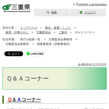
Foreign Languages
検索
メニュー
三重県公式ウェブ
サイト
現在位置：
トップページ
>
観光・産業・しごと
>
雇用・仕事さがし
>
労働委員会
>
ご案内
>
Ｑ＆Ａコーナー
担当所属：
県庁の組織一覧 >
労働委員会事務局 >
労働委員会事務局 >
調整審査課（調整審査班）
令和05年12月22日
Ｑ＆Ａコーナー
Ｑ
＆
Ａ
コーナー