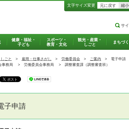
文字サイズ変更
元に戻す
縮小
サイ
健康・福祉・
スポーツ・
観光・産業・
犯
まちづく
子ども
教育・文化
しごと
・しごと
>
雇用・仕事さがし
>
労働委員会
>
ご案内
>
電子申請
事務局 >
労働委員会事務局 >
調整審査課（調整審査班）
電子申請