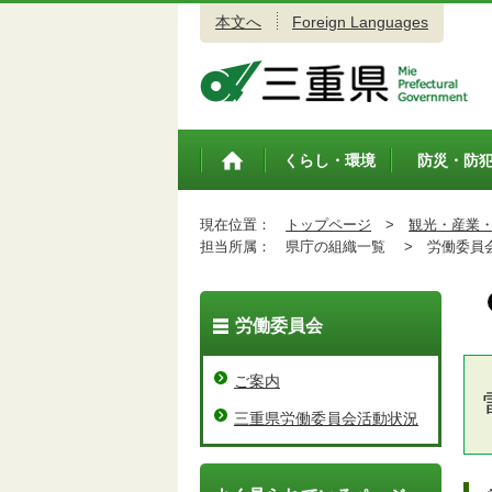
本文へ
Foreign Languages
三重県公式ウェブサイト
くらし・環境
防災・防
トップペ
ージ
現在位置：
トップページ
>
観光・産業
担当所属：
県庁の組織一覧 >
労働委員会
労働委員会
ご案内
三重県労働委員会活動状況