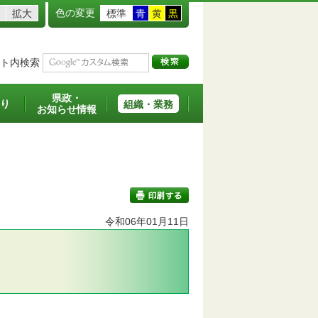
色の変更
拡大
標準
青
黄
黒
ト内検索
県政・
り
組織・業務
お知らせ情報
令和06年01月11日
印刷する