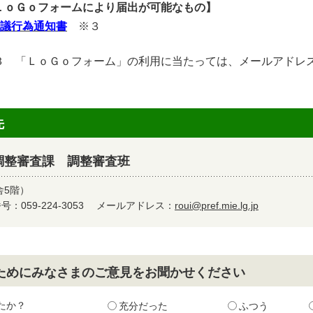
ＬｏＧｏフォームにより届出が可能なもの】
議行為通知書
※３
３ 「ＬｏＧｏフォーム」の利用に当たっては、メールアドレ
先
調整審査課 調整審査班
舎5階）
：059-224-3053
メールアドレス：
roui@pref.mie.lg.jp
ためにみなさまのご意見をお聞かせください
たか？
充分だった
ふつう