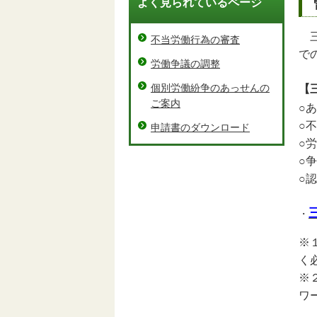
よく見られているページ
三
不当労働行為の審査
で
労働争議の調整
【
個別労働紛争のあっせんの
ご案内
○
○
申請書のダウンロード
○
○
○
・
※
く
※
ワ