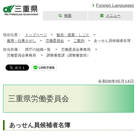
Foreign Languages
検索
メニュー
三重県公式ウェブ
サイト
現在位置：
トップページ
>
観光・産業・しごと
>
雇用・仕事さがし
>
労働委員会
>
ご案内
>
あっせん員候補者名簿
担当所属：
県庁の組織一覧 >
労働委員会事務局 >
労働委員会事務局 >
調整審査課（調整審査班）
令和08年05月14日
三重県労働委員会
あっせん員候補者名簿