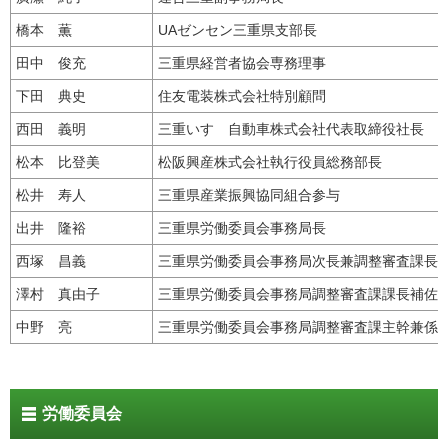
橋本 薫
UAゼンセン三重県支部長
田中 俊充
三重県経営者協会専務理事
下田 典史
住友電装株式会社特別顧問
西田 義明
三重いすゞ自動車株式会社代表取締役社長
松本 比登美
松阪興産株式会社執行役員総務部長
松井 寿人
三重県産業振興協同組合参与
出井 隆裕
三重県労働委員会事務局長
西塚 昌義
三重県労働委員会事務局次長兼調整審査課長
澤村 真由子
三重県労働委員会事務局調整審査課課長補佐
中野 亮
三重県労働委員会事務局調整審査課主幹兼係
労働委員会