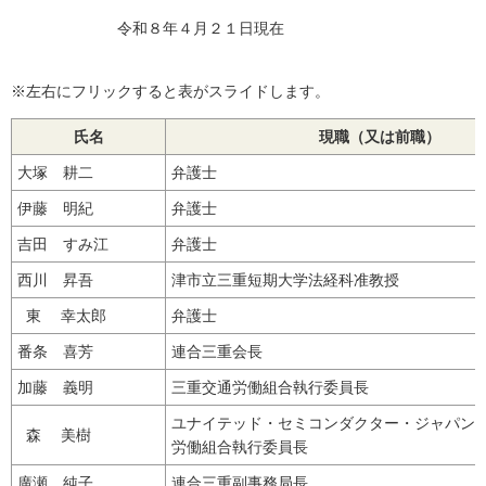
令和８年４月２１日現在
※左右にフリックすると表がスライドします。
氏名
現職（又は前職）
大塚 耕二
弁護士
伊藤 明紀
弁護士
吉田 すみ江
弁護士
西川 昇吾
津市立三重短期大学法経科准教授
東 幸太郎
弁護士
番条 喜芳
連合三重会長
加藤 義明
三重交通労働組合執行委員長
ユナイテッド・セミコンダクター・ジャパン
森 美樹
労働組合執行委員長
廣瀬 純子
連合三重副事務局長