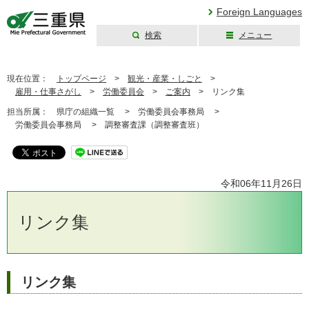
Foreign Languages
検索
メニュー
三重県公式ウェブ
サイト
現在位置：
トップページ
>
観光・産業・しごと
>
雇用・仕事さがし
>
労働委員会
>
ご案内
>
リンク集
担当所属：
県庁の組織一覧 >
労働委員会事務局 >
労働委員会事務局 >
調整審査課（調整審査班）
令和06年11月26日
リンク集
リンク集