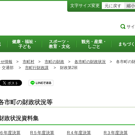
文字サイズ変更
元に戻す
縮小
サイ
健康・福祉・
スポーツ・
観光・産業・
犯
まちづく
子ども
教育・文化
しごと
らせ情報
>
市町村
>
市町の財政
>
各市町の財政状況
>
各市町の財
交通部 >
市町行財政課
>
財政第2班
各市町の財政状況等
財政状況資料集
R６年度決算
R５年度決算
R４年度決算
R３年度決算