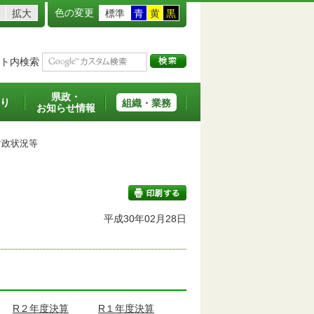
色の変更
拡大
標準
青
黄
黒
ト内検索
県政・
り
組織・業務
お知らせ情報
政状況等
平成30年02月28日
印刷する
R２年度決算
R１年度決算