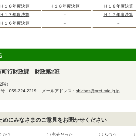
Ｈ１８年度決算
Ｈ１８年度決算
Ｈ１８年度決算
Ｈ１７年度決算
－
Ｈ１７年度決算
Ｈ１６年度決算
－
－
先
市町行財政課 財政第2班
2階）
：059-224-2219
メールアドレス：
shichos@pref.mie.lg.jp
ためにみなさまのご意見をお聞かせください
たか？
充分だった
ふつう