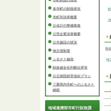
市町財政の現状
各市町の財政状況
市町別決算概要
公会計の整備推進
公営企業決算概要
公共施設の状況
R
地方債制度
ふるさと融資
H
財政健全化判断比率等
公立病院経営強化プラン
三重県内市町へのふるさと
納税
地域連携部市町行財政課