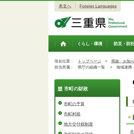
本文へ
Foreign Languages
三重県公式ウェブサイト
くらし・環境
防災・防
トップペ
ージ
現在位置：
トップページ
>
県政・お知
担当所属：
県庁の組織一覧 >
地域連携・
市町の財政
市町の予算
市町村税
地方交付税制度