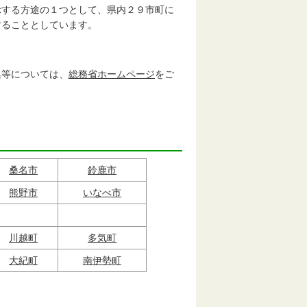
する方途の１つとして、県内２９市町に
することとしています。
。
等については、
総務省ホームページ
をご
桑名市
鈴鹿市
熊野市
いなべ市
川越町
多気町
大紀町
南伊勢町