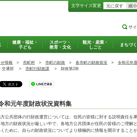
文字サイズ変更
元に戻す
縮小
サイ
健康・福祉・
スポーツ・
観光・産業・
犯
まちづく
子ども
教育・文化
しごと
らせ情報
>
市町村
>
市町の財政
>
各市町の財政状況
>
令和元年
交通部 >
市町行財政課
>
財政第2班
令和元年度財政状況資料集
方公共団体の行財政運営については、住民の皆様に対する説明責任を果
、地方の財政状況が厳しい中で、各地方公共団体が住民の皆様のご理解
いくために、自らの財政状況についてより積極的に情報を開示すること