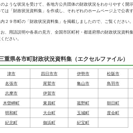
のような状況を受けて、各地方公共団体の財政状況をわかりやすく開示
いては「財政状況資料集」を作成し、それぞれのホームページ上で公表
内２９市町の「財政状況資料集」を掲載しましたので、ご覧ください
お、用語説明や各表の見方、全国市区町村・都道府県の財政状況資料集
照ください。
三重県各市町財政状況資料集（エクセルファイル）
津市
四日市市
伊勢市
松阪市
名張市
尾鷲市
亀山市
鳥羽市
志摩市
伊賀市
木曽岬町
東員町
菰野町
朝日町
明和町
大台町
玉城町
度会町
紀北町
御浜町
紀宝町