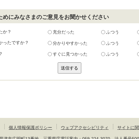
ためにみなさまのご意見をお聞かせください
たか？
充分だった
ふつう
かったですか？
分かりやすかった
ふつう
？
すぐに見つかった
ふつう
個人情報保護ポリシー
ウェブアクセシビリティ
サイトに関
 三重県津市広明町13番地 三重県庁電話案内：
059-224-3070
法人番号50000