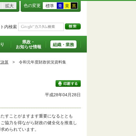
色の変更
拡大
標準
青
黄
黒
ト内検索
県政・
り
組織・業務
お知らせ情報
度決算
>
令和元年度財政状況資料集
平成28年04月28日
印刷する
たすことがますます重要になるととも
とご協力を得ながら財政の健全化を推進し
が求められています。