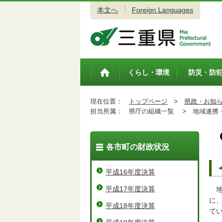
本文へ
Foreign Languages
三重県公式ウェブサイト
くらし・環境
防災・防
トップペ
ージ
現在位置：
トップページ
>
県政・お知
担当所属：
県庁の組織一覧 >
地域連携・
各市町の財政状況
平成16年度決算
平成17年度決算
地
に
平成18年度決算
て