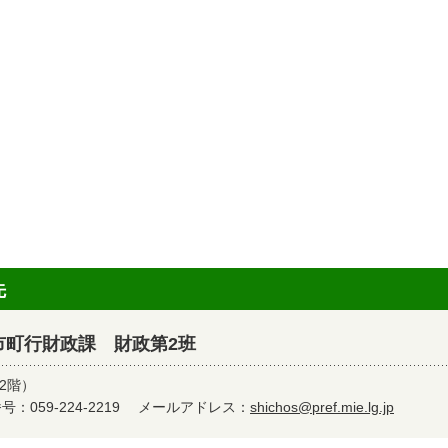
先
市町行財政課 財政第2班
2階）
：059-224-2219
メールアドレス：
shichos@pref.mie.lg.jp