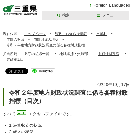
Foreign Languages
検索
メニュー
三重県公式ウェブ
サイト
現在位置：
トップページ
>
県政・お知らせ情報
>
市町村
>
市町の財政
>
市町財政の現状
>
令和２年度地方財政状況調査に係る各種財政指標
担当所属：
県庁の組織一覧 >
地域連携・交通部 >
市町行財政課
>
財政第2班
平成26年10月17日
令和２年度地方財政状況調査に係る各種財政
指標（目次）
すべて
エ
クセルファイルです。
1 決算収支の状況
2 歳入の状況