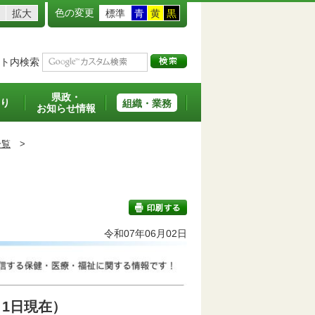
色の変更
拡大
標準
青
黄
黒
ト内検索
県政・
り
組織・業務
お知らせ情報
一覧
>
令和07年06月02日
印刷する
1日現在）