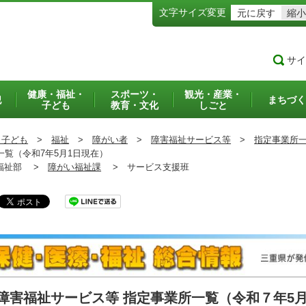
文字サイズ変更
元に戻す
縮小
サイ
健康・福祉・
スポーツ・
観光・産業・
犯
まちづく
子ども
教育・文化
しごと
・子ども
>
福祉
>
障がい者
>
障害福祉サービス等
>
指定事業所
覧（令和7年5月1日現在）
祉部 >
障がい福祉課
>
サービス支援班
障害福祉サービス等 指定事業所一覧（令和７年5月