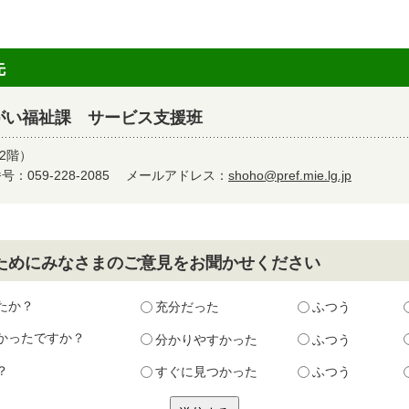
先
がい福祉課 サービス支援班
2階）
：059-228-2085
メールアドレス：
shoho@pref.mie.lg.jp
ためにみなさまのご意見をお聞かせください
たか？
充分だった
ふつう
かったですか？
分かりやすかった
ふつう
？
すぐに見つかった
ふつう