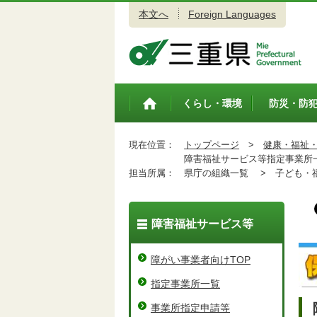
本文へ
Foreign Languages
三重県公式ウェブサイト
くらし・環境
防災・防
トップペ
ージ
現在位置：
トップページ
>
健康・福祉
障害福祉サービス等指定事業所一
担当所属：
県庁の組織一覧 >
子ども・福
障害福祉サービス等
障がい事業者向けTOP
指定事業所一覧
事業所指定申請等