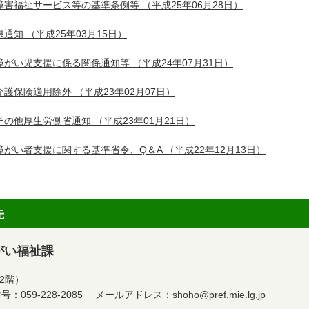
障害福祉サービス等の基準条例等
（平成25年06月28日）
県通知
（平成25年03月15日）
障がい児支援に係る関係通知等
（平成24年07月31日）
介護保険適用除外
（平成23年02月07日）
その他厚生労働省通知
（平成23年01月21日）
障がい者支援に関する基準省令、Q＆A
（平成22年12月13日）
先
がい福祉課
2階）
：059-228-2085
メールアドレス：
shoho@pref.mie.lg.jp