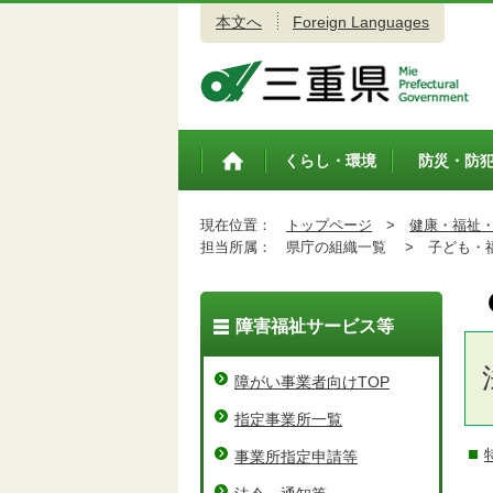
本文へ
Foreign Languages
三重県公式ウェブサイト
くらし・環境
防災・防
トップペ
ージ
現在位置：
トップページ
>
健康・福祉
担当所属：
県庁の組織一覧 >
子ども・福
障害福祉サービス等
障がい事業者向けTOP
指定事業所一覧
事業所指定申請等