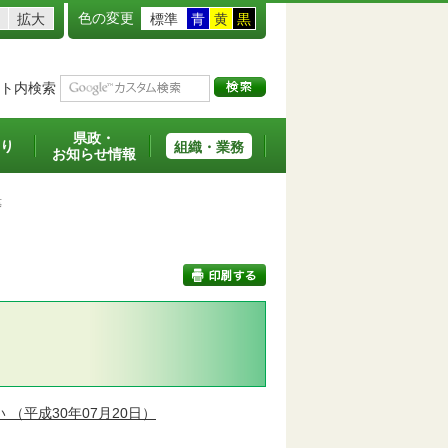
色の変更
拡大
標準
青
黄
黒
ト内検索
県政・
り
組織・業務
お知らせ情報
等
印刷する
い
（平成30年07月20日）