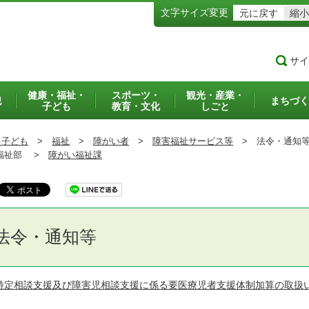
文字サイズ変更
元に戻す
縮小
サイ
健康・福祉・
スポーツ・
観光・産業・
犯
まちづく
子ども
教育・文化
しごと
・子ども
>
福祉
>
障がい者
>
障害福祉サービス等
>
法令・通知
祉部 >
障がい福祉課
法令・通知等
特定相談支援及び障害児相談支援に係る要医療児者支援体制加算の取扱