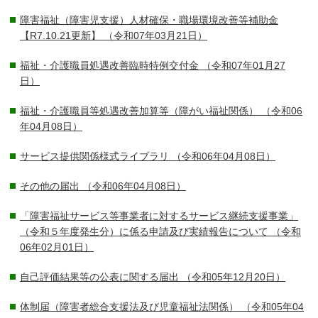
障害福祉（障害児支援）人材確保・職場環境改善等補助金
【R7.10.21更新】
（令和07年03月21日）
福祉・介護職員処遇改善臨時特例交付金
（令和07年01月27
日）
福祉・介護職員等処遇改善加算等（障がい福祉関係）
（令和06
年04月08日）
サービス提供関係様式ライブラリ
（令和06年04月08日）
その他の届出
（令和06年04月08日）
「障害福祉サービス等事業者に対するサービス継続支援事業」
（令和５年度発生分）に係る申請及び実績報告について
（令和
06年02月01日）
自己評価結果等の公表に関する届出
（令和05年12月20日）
体制届（障害者総合支援法及び児童福祉法関係）
（令和05年04