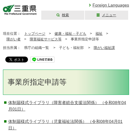
Foreign Languages
検索
メニュー
三重県公式ウェブ
サイト
現在位置：
トップページ
>
健康・福祉・子ども
>
福祉
>
障がい者
>
障害福祉サービス等
>
事業所指定申請等
担当所属：
県庁の組織一覧 >
子ども・福祉部 >
障がい福祉課
事業所指定申請等
体制届様式ライブラリ（障害者総合支援法関係）
（令和08年04
月01日）
体制届様式ライブラリ（児童福祉法関係）
（令和08年04月01
日）