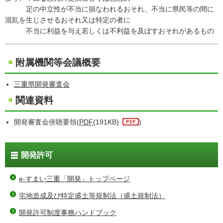
定の中立性が不当に損なわれるおそれ、不当に県民等の間に
混乱を生じさせるおそれ又は特定の者に
不当に利益を与え若しくは不利益を及ぼすおそれがあるもの
附属機関等会議概要
三重県開発審査会
関連資料
開発審査会傍聴要領(
PDF
(191KB)
)
開発許可
e-すまい三重「開発」トップページ
宅地造成及び特定盛土等規制法（盛土規制法）
開発許可制度事務ハンドブック