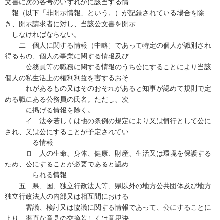
文書に次の各号のいずれかに該当する情
報（以下「非開示情報」という。）が記録されている場合を除
き、開示請求者に対し、当該公文書を開示
しなければならない。
二 個人に関する情報（中略）であって特定の個人が識別され
得るもの、個人の事業に関する情報及び
公務員等の職務に関する情報のうち公にすることにより当該
個人の私生活上の権利利益を害するおそ
れがあるもの又はそのおそれがあると知事が認めて規則で定
める職にある公務員の氏名。ただし、次
に掲げる情報を除く。
イ 法令若しくは他の条例の規定により又は慣行として公に
され、又は公にすることが予定されてい
る情報
ロ 人の生命、身体、健康、財産、生活又は環境を保護する
ため、公にすることが必要であると認め
られる情報
五 県、国、独立行政法人等、県以外の地方公共団体及び地方
独立行政法人の内部又は相互間における
審議、検討又は協議に関する情報であって、公にすることに
より、率直な意見の交換若しくは意思決