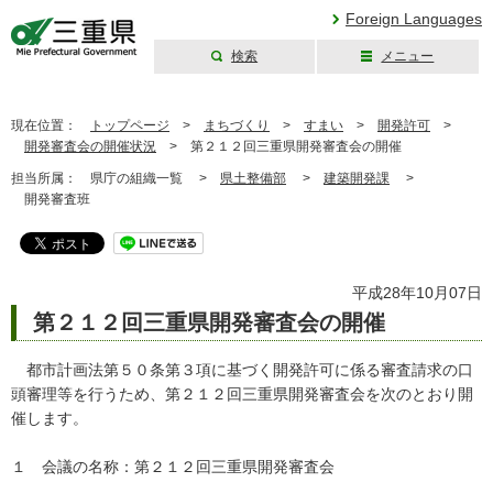
Foreign Languages
検索
メニュー
三重県公式ウェブ
サイト
現在位置：
トップページ
>
まちづくり
>
すまい
>
開発許可
>
開発審査会の開催状況
>
第２１２回三重県開発審査会の開催
担当所属：
県庁の組織一覧 >
県土整備部
>
建築開発課
>
開発審査班
平成28年10月07日
第２１２回三重県開発審査会の開催
都市計画法第５０条第３項に基づく開発許可に係る審査請求の口
頭審理等を行うため、第２１２回三重県開発審査会を次のとおり開
催します。
１ 会議の名称：第２１２回三重県開発審査会