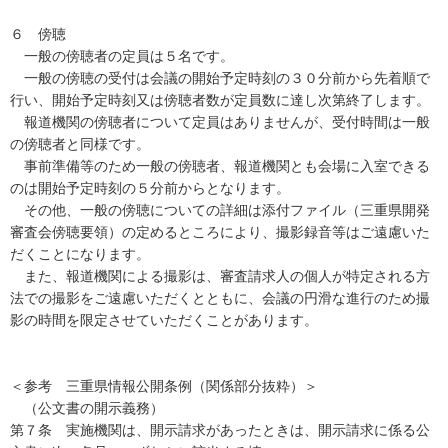
６ 傍聴
一般の傍聴者の定員は５名です。
一般の傍聴の受付は会議の開始予定時刻の３０分前から先着順で
行い、開始予定時刻又は傍聴者数が定員数に達し次第終了します。
報道機関の傍聴者について定員はありませんが、受付時間は一般
の傍聴者と同様です。
事前準備等のため一般の傍聴者、報道機関とも会場に入室できる
のは開始予定時刻の５分前からとなります。
その他、一般の傍聴についての詳細は添付ファイル（三重県開発
審査会傍聴要領）の定めるところにより、撮影録音等はご遠慮いた
だくことになります。
また、報道機関による撮影は、審査請求人の個人が特定される方
法での撮影をご遠慮いただくとともに、会議の円滑な進行のため撮
影の時間を限定させていただくことがあります。
＜参考 三重県情報公開条例（関係部分抜粋）＞
（公文書の開示義務）
第７条 実施機関は、開示請求があったときは、開示請求に係る公