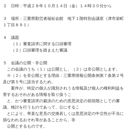
２ 日時：平成２８年１０月１４日（金）１４時３０分から
３ 場所：三重県勤労者福祉会館 地下１階特別会議室（津市栄町
１丁目８９１）
４ 議題
（１）審査請求に関する口頭審理
（２）口頭審理を踏まえた審議
５ 会議の公開・非公開
この会議のうち（１）は公開とし、（２）は非公開とします。
※（２）を非公開とする理由：三重県情報公開条例第７条第２号
及び第５号に該当するため。
案件が、特定の個人が識別されうる情報及び個人の権利利益を
害するおそれがある情報を取り扱うこ
と、かつ審査請求の裁決のための意思決定の前段階としての審
議、検討を行うものであって、公にするこ
とにより、率直な意見の交換若しくは意思決定の中立性が不当に
損なわれるおそれ等があることから、非
公開とするものです。