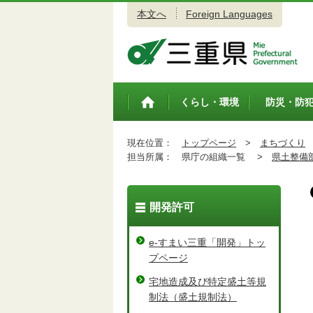
本文へ
Foreign Languages
三重県公式ウェブサイト
くらし・環境
防災・防
トップペ
ージ
現在位置：
トップページ
>
まちづくり
担当所属：
県庁の組織一覧 >
県土整備
開発許可
e-すまい三重「開発」トッ
プページ
宅地造成及び特定盛土等規
制法（盛土規制法）