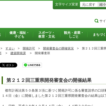
文字サイズ変更
元に戻す
縮小
サイ
健康・福祉・
スポーツ・
観光・産業・
犯
まちづく
子ども
教育・文化
しごと
>
すまい
>
開発許可
>
開発審査会の開催状況
>
第２１２回三重県
部
>
建築開発課
>
開発審査班
第２１２回三重県開発審査会の開催結果
都市計画法第５０条第３項に基づく開発許可に係る審査請求の口頭
１４日（金）に開催しました第２１２回三重県開発審査会の結果は以