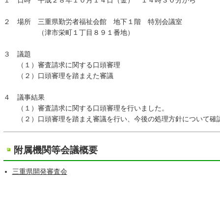
１ 日時 平成２８年１０月１４日（金） １４時３０分から
２ 場所 三重県勤労者福祉会館 地下１階 特別会議室
（津市栄町１丁目８９１番地）
３ 議題
（１）審査請求に関する口頭審理
（２）口頭審理を踏まえた審議
４ 議事結果
（１）審査請求に関する口頭審理を行いました。
（２）口頭審理を踏まえ審議を行い、今後の処理方針について確
附属機関等会議概要
三重県開発審査会