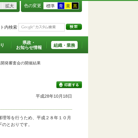
色の変更
拡大
標準
青
黄
黒
ト内検索
県政・
り
組織・業務
お知らせ情報
開発審査会の開催結果
平成28年10月18日
印刷する
審理等を行うため、平成２８年１０月
下のとおりです。