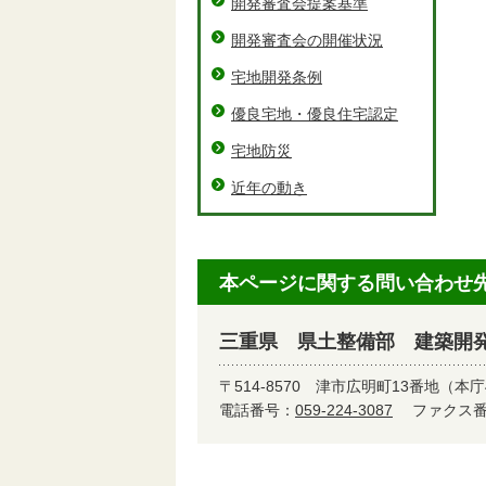
開発審査会提案基準
開発審査会の開催状況
宅地開発条例
優良宅地・優良住宅認定
宅地防災
近年の動き
本ページに関する問い合わせ
三重県 県土整備部 建築開
〒514-8570
津市広明町13番地（本庁
電話番号：
059-224-3087
ファクス番号