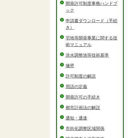
開発許可制度事務ハンドブ
ック
申請書ダウンロード（手続
き）
宅地等開発事業に関する技
術マニュアル
洪水調整池等技術基準
擁壁
許可制度の解説
用語の定義
開発許可の手続き
都市計画法の解説
通知・通達
市街化調整区域関係