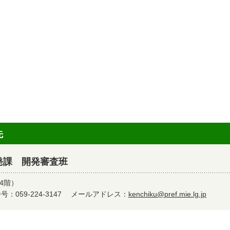
先
発課 開発審査班
4階）
：059-224-3147
メールアドレス：
kenchiku@pref.mie.lg.jp