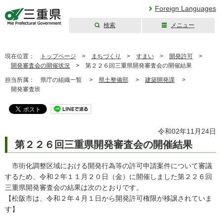
Foreign Languages
検索
メニュー
三重県公式ウェブ
サイト
現在位置：
トップページ
>
まちづくり
>
すまい
>
開発許可
>
開発審査会の開催状況
>
第２２６回三重県開発審査会の開催結果
担当所属：
県庁の組織一覧 >
県土整備部
>
建築開発課
>
開発審査班
令和02年11月24日
第２２６回三重県開発審査会の開催結果
市街化調整区域における開発行為等の許可申請案件について審議
するため、令和２年１１月２０日（金）に開催しました第２２６回
三重県開発審査会の結果は次のとおりです。
【松阪市は、令和２年４月１日から開発許可権限が移譲されていま
す】