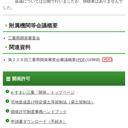
会議については公開で行いましたが、傍聴者はありませんで
した。
附属機関等会議概要
三重県開発審査会
関連資料
第２２６回三重県開発審査会審議概要(
PDF
(169KB)
)
開発許可
e-すまい三重「開発」トップページ
宅地造成及び特定盛土等規制法（盛土規制法）
開発許可制度事務ハンドブック
申請書ダウンロード（手続き）