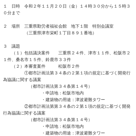
１ 日時 令和２年１１月２０日（金）１４時３０分から１５時３
０分まで
２ 場所 三重県勤労者福祉会館 地下１階 特別会議室
（三重県津市栄町１丁目８９１番地）
３ 議題
（１）包括議決案件 三重県２４件、津市１１件、松阪市２
１件、桑名市１５件、鈴鹿市３３件
（２）本審査案件 松阪市２件
①都市計画法第３４条の２第１項の規定に基づく開発行
為協議に関する議案
（都市計画法第３４条第１４号）
・申請地：松阪市地内
・建築物の用途：津波避難タワー
②都市計画法第第３４条の２第１項の規定に基づく開発
行為協議に関する議案
（都市計画法第３４条第１４号）
・申請地：松阪市地内
・建築物の用途：津波避難タワー