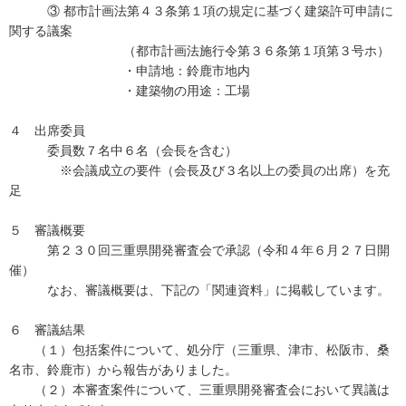
③ 都市計画法第４３条第１項の規定に基づく建築許可申請に
関する議案
（都市計画法施行令第３６条第１項第３号ホ）
・申請地：鈴鹿市地内
・建築物の用途：工場
４ 出席委員
委員数７名中６名（会長を含む）
※会議成立の要件（会長及び３名以上の委員の出席）を充
足
５ 審議概要
第２３０回三重県開発審査会で承認（令和４年６月２７日開
催）
なお、審議概要は、下記の「関連資料」に掲載しています。
６ 審議結果
（１）包括案件について、処分庁（三重県、津市、松阪市、桑
名市、鈴鹿市）から報告がありました。
（２）本審査案件について、三重県開発審査会において異議は