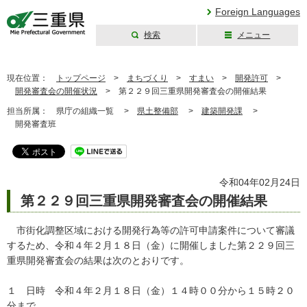
Foreign Languages
検索
メニュー
三重県公式ウェブ
サイト
現在位置：
トップページ
>
まちづくり
>
すまい
>
開発許可
>
開発審査会の開催状況
>
第２２９回三重県開発審査会の開催結果
担当所属：
県庁の組織一覧 >
県土整備部
>
建築開発課
>
開発審査班
令和04年02月24日
第２２９回三重県開発審査会の開催結果
市街化調整区域における開発行為等の許可申請案件について審議
するため、令和４年２月１８日（金）に開催しました第２２９回三
重県開発審査会の結果は次のとおりです。
１ 日時 令和４年２月１８日（金）１４時００分から１５時２０
分まで