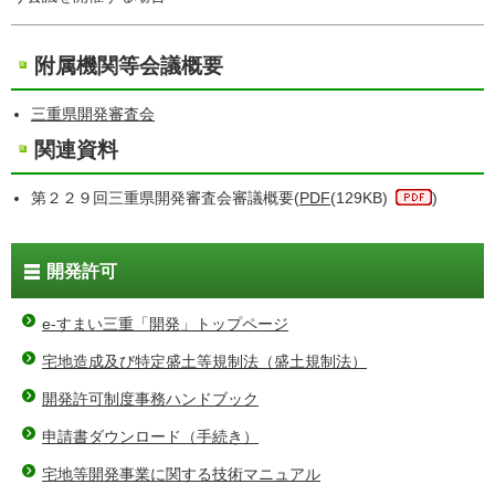
附属機関等会議概要
三重県開発審査会
関連資料
第２２９回三重県開発審査会審議概要(
PDF
(129KB)
)
開発許可
e-すまい三重「開発」トップページ
宅地造成及び特定盛土等規制法（盛土規制法）
開発許可制度事務ハンドブック
申請書ダウンロード（手続き）
宅地等開発事業に関する技術マニュアル