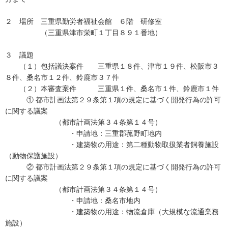
２ 場所 三重県勤労者福祉会館 ６階 研修室
（三重県津市栄町１丁目８９１番地）
３ 議題
（１）包括議決案件 三重県１８件、津市１９件、松阪市３
８件、桑名市１２件、鈴鹿市３７件
（２）本審査案件 三重県１件、桑名市１件、鈴鹿市１件
① 都市計画法第２９条第１項の規定に基づく開発行為の許可
に関する議案
（都市計画法第３４条第１４号）
・申請地：三重郡菰野町地内
・建築物の用途：第二種動物取扱業者飼養施設
（動物保護施設）
② 都市計画法第２９条第１項の規定に基づく開発行為の許可
に関する議案
（都市計画法第３４条第１４号）
・申請地：桑名市地内
・建築物の用途：物流倉庫（大規模な流通業務
施設）