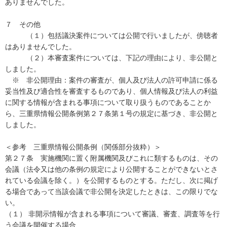
ありませんでした。
７ その他
（１）包括議決案件については公開で行いましたが、傍聴者
はありませんでした。
（２）本審査案件については、下記の理由により、非公開と
しました。
※ 非公開理由：案件の審査が、個人及び法人の許可申請に係る
妥当性及び適合性を審査するものであり、個人情報及び法人の利益
に関する情報が含まれる事項について取り扱うものであることか
ら、三重県情報公開条例第２７条第１号の規定に基づき、非公開と
しました。
＜参考 三重県情報公開条例（関係部分抜粋）＞
第２７条 実施機関に置く附属機関及びこれに類するものは、その
会議（法令又は他の条例の規定により公開することができないとさ
れている会議を除く。）を公開するものとする。ただし、次に掲げ
る場合であって当該会議で非公開を決定したときは、この限りでな
い。
（１） 非開示情報が含まれる事項について審議、審査、調査等を行
う会議を開催する場合