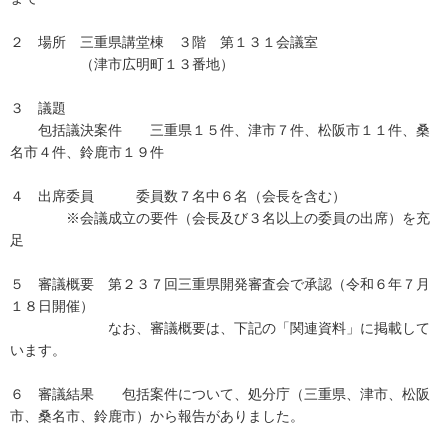
２ 場所 三重県講堂棟 ３階 第１３１会議室
（津市広明町１３番地）
３ 議題
包括議決案件 三重県１５件、津市７件、松阪市１１件、桑
名市４件、鈴鹿市１９件
４ 出席委員 委員数７名中６名（会長を含む）
※会議成立の要件（会長及び３名以上の委員の出席）を充
足
５ 審議概要 第２３７回三重県開発審査会で承認（令和６年７月
１８日開催）
なお、審議概要は、下記の「関連資料」に掲載して
います。
６ 審議結果 包括案件について、処分庁（三重県、津市、松阪
市、桑名市、鈴鹿市）から報告がありました。