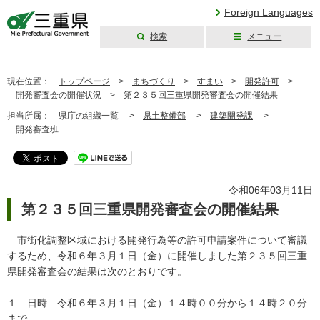
Foreign Languages
検索
メニュー
三重県公式ウェブ
サイト
現在位置：
トップページ
>
まちづくり
>
すまい
>
開発許可
>
開発審査会の開催状況
>
第２３５回三重県開発審査会の開催結果
担当所属：
県庁の組織一覧 >
県土整備部
>
建築開発課
>
開発審査班
令和06年03月11日
第２３５回三重県開発審査会の開催結果
市街化調整区域における開発行為等の許可申請案件について審議
するため、令和６年３月１日（金）に開催しました第２３５回三重
県開発審査会の結果は次のとおりです。
１ 日時 令和６年３月１日（金）１４時００分から１４時２０分
まで