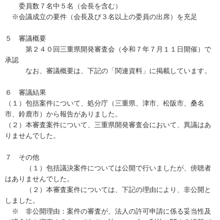
委員数７名中５名（会長を含む）
※会議成立の要件（会長及び３名以上の委員の出席）を充足
５ 審議概要
第２４０回三重県開発審査会（令和７年７月１１日開催）で
承認
なお、審議概要は、下記の「関連資料」に掲載しています。
６ 審議結果
（１）包括案件について、処分庁（三重県、津市、松阪市、桑名
市、鈴鹿市）から報告がありました。
（２）本審査案件について、三重県開発審査会において、異議はあ
りませんでした。
７ その他
（１）包括議決案件については公開で行いましたが、傍聴者
はありませんでした。
（２）本審査案件については、下記の理由により、非公開と
しました。
※ 非公開理由：案件の審査が、法人の許可申請に係る妥当性及