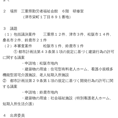
２ 場所 三重県勤労者福祉会館 ６階 研修室
（津市栄町１丁目８９１番地）
３ 議題
（１）包括議決案件 三重県１２件、津市３件、松阪市１４件、
桑名市２件、鈴鹿市２１件
（２）本審査案件 松阪市１件、鈴鹿市１件
① 都市計画法第４３条第１項の規定に基づく建築行為の許可
に関する議案
・申請地：松阪市地内
・建築物の用途：住宅型有料老人ホーム、看護小規模多
機能型居宅介護施設、老人短期入所施設
② 都市計画法第２９条第１項の規定に基づく開発行為の許可に関
する議案
・申請地：鈴鹿市地内
・建築物の用途：社会福祉施設（特別養護老人ホーム、
短期入所生活介護）
４ 出席委員