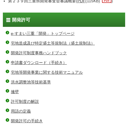
第２３９回三重県開発審査会審議概要(
PDF
(115KB)
)
開発許可
e-すまい三重「開発」トップページ
宅地造成及び特定盛土等規制法（盛土規制法）
開発許可制度事務ハンドブック
申請書ダウンロード（手続き）
宅地等開発事業に関する技術マニュアル
洪水調整池等技術基準
擁壁
許可制度の解説
用語の定義
開発許可の手続き