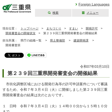
Foreign Languages
検索
メニュー
三重県公式ウェブ
サイト
現在位置：
トップページ
>
まちづくり
>
すまい
>
開発許可
>
開発審査会の開催状況
>
第２３９回三重県開発審査会の開催結果
担当所属：
県庁の組織一覧 >
県土整備部
>
建築開発課
>
開発審査班
令和07年03月10日
第２３９回三重県開発審査会の開催結果
市街化調整区域における開発行為等の許可申請案件について審議
するため、令和７年３月４日（火）に開催しました第２３９回三重
県開発審査会の結果は次のとおりです。
１ 日時 令和７年３月４日（火）１４時００分から１５時１０分
まで