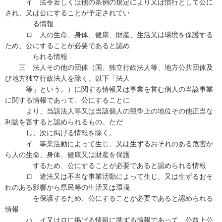
イ 法令若しくは他の条例の規定により又は慣行として公に
され、又は公にすることが予定されてい
る情報
ロ 人の生命、身体、健康、財産、生活又は環境を保護する
ため、公にすることが必要であると認め
られる情報
三 法人その他の団体（国、独立行政法人等、地方公共団体及
び地方独立行政法人を除く。以下「法人
等」という。）に関する情報又は事業を営む個人の当該事業
に関する情報であって、公にすることに
より、当該法人等又は当該個人の競争上の地位その他正当な
利益を害すると認められるもの。ただ
し、次に掲げる情報を除く。
イ 事業活動によって生じ、又は生ずるおそれのある危害か
ら人の生命、身体、健康又は財産を保護
するため、公にすることが必要であると認められる情報
ロ 違法又は不当な事業活動によって生じ、又は生ずるおそ
れのある影響から県民等の生活又は環境
を保護するため、公にすることが必要であると認められる
情報
ハ イ又はロに掲げる情報に準ずる情報であって、公益上公