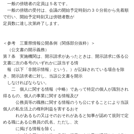
一般の傍聴者の定員は５名です。
一般の傍聴の受付は、会議の開始予定時刻の３０分前から先着順
で行い、開始予定時刻又は傍聴者数が
定員数に達し次第終了します。
＜参考 三重県情報公開条例（関係部分抜粋）＞
（公文書の開示義務）
第７条 実施機関は、開示請求があったときは、開示請求に係る公
文書に次の各号のいずれかに該当する情
報（以下「非開示情報」という。）が記録されている場合を除
き、開示請求者に対し、当該公文書を開示
しなければならない。
二 個人に関する情報（中略）であって特定の個人が識別され
得るもの、個人の事業に関する情報及び
公務員等の職務に関する情報のうち公にすることにより当該
個人の私生活上の権利利益を害するおそ
れがあるもの又はそのおそれがあると知事が認めて規則で定
める職にある公務員の氏名。ただし、次
に掲げる情報を除く。