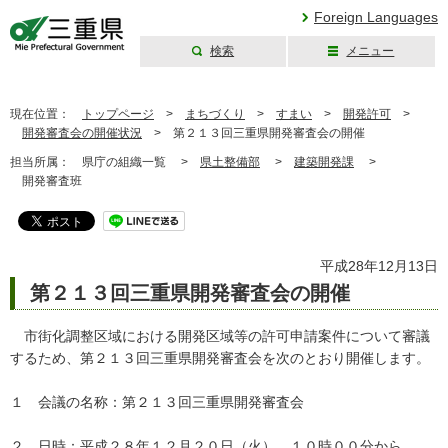
Foreign Languages
検索
メニュー
三重県公式ウェブ
サイト
現在位置：
トップページ
>
まちづくり
>
すまい
>
開発許可
>
開発審査会の開催状況
>
第２１３回三重県開発審査会の開催
担当所属：
県庁の組織一覧 >
県土整備部
>
建築開発課
>
開発審査班
平成28年12月13日
第２１３回三重県開発審査会の開催
市街化調整区域における開発区域等の許可申請案件について審議
するため、第２１３回三重県開発審査会を次のとおり開催します。
１ 会議の名称：第２１３回三重県開発審査会
２ 日時：平成２８年１２月２０日（火） １０時００分から