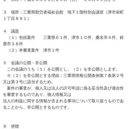
３ 場所：三重県勤労者福祉会館 地下１階特別会議室（津市栄町
１丁目８９１）
４ 議題
（１）包括案件 三重県６１件、津市１０件、桑名市４件、鈴
鹿市３８件
（２）本審査案件 津市１件
５ 会議の公開・非公開
この会議のうち（１）を公開とし、（２）を非公開とします。
※（２）を非公開とする理由：三重県情報公開条例第７条第２号
又は第３号に該当するため。
案件の審査が、個人又は法人の許可申請に係る妥当性及び適合性
を審査するものであり、個人情報又は
法人の利益に関する情報が含まれる事項について取り扱うものであ
ることから、非公開とするものです。
６ 傍聴