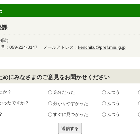
先
発課
4階）
：059-224-3147
メールアドレス：
kenchiku@pref.mie.lg.jp
ためにみなさまのご意見をお聞かせください
たか？
充分だった
ふつう
かったですか？
分かりやすかった
ふつう
？
すぐに見つかった
ふつう