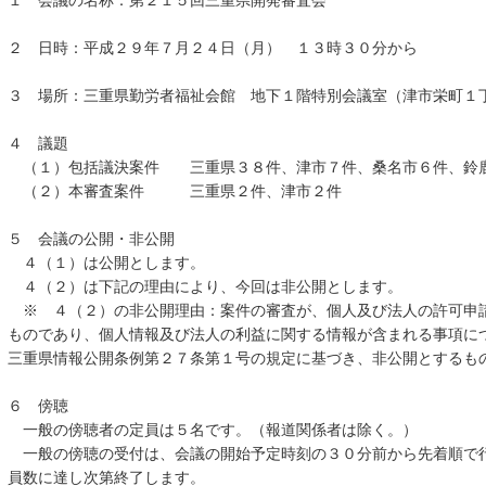
１ 会議の名称：第２１５回三重県開発審査会
２ 日時：平成２９年７月２４日（月） １３時３０分から
３ 場所：三重県勤労者福祉会館 地下１階特別会議室（津市栄町１
４ 議題
（１）包括議決案件 三重県３８件、津市７件、桑名市６件、鈴
（２）本審査案件 三重県２件、津市２件
５ 会議の公開・非公開
４（１）は公開とします。
４（２）は下記の理由により、今回は非公開とします。
※ ４（２）の非公開理由：案件の審査が、個人及び法人の許可申
ものであり、個人情報及び法人の利益に関する情報が含まれる事項に
三重県情報公開条例第２７条第１号の規定に基づき、非公開とするも
６ 傍聴
一般の傍聴者の定員は５名です。（報道関係者は除く。）
一般の傍聴の受付は、会議の開始予定時刻の３０分前から先着順で
員数に達し次第終了します。