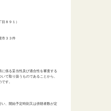
丁目８９１）
鹿市３３件
請に係る妥当性及び適合性を審査する
ついて取り扱うものであることから、
のです。
行い、開始予定時刻又は傍聴者数が定