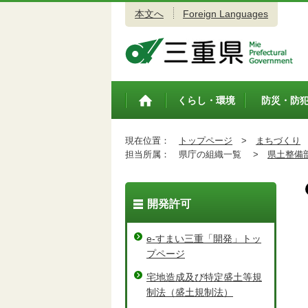
本文へ
Foreign Languages
三重県公式ウェブサイト
くらし・環境
防災・防
トップペ
ージ
現在位置：
トップページ
>
まちづくり
担当所属：
県庁の組織一覧 >
県土整備
開発許可
e-すまい三重「開発」トッ
プページ
宅地造成及び特定盛土等規
制法（盛土規制法）