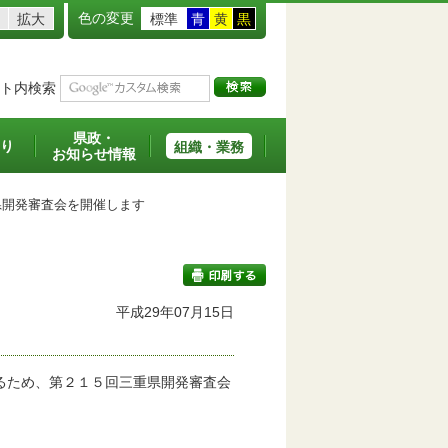
色の変更
拡大
標準
青
黄
黒
ト内検索
県政・
り
組織・業務
お知らせ情報
開発審査会を開催します
平成29年07月15日
印刷する
るため、第２１５回三重県開発審査会