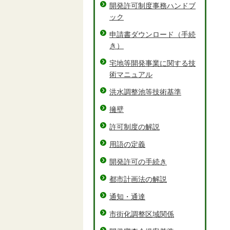
開発許可制度事務ハンドブ
ック
申請書ダウンロード（手続
き）
宅地等開発事業に関する技
術マニュアル
洪水調整池等技術基準
擁壁
許可制度の解説
用語の定義
開発許可の手続き
都市計画法の解説
通知・通達
市街化調整区域関係