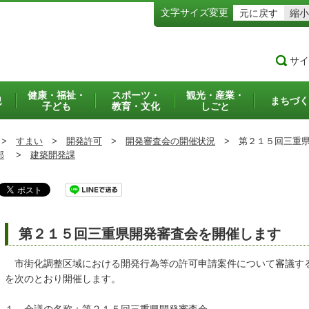
文字サイズ変更
元に戻す
縮小
サイ
健康・福祉・
スポーツ・
観光・産業・
犯
まちづく
子ども
教育・文化
しごと
>
すまい
>
開発許可
>
開発審査会の開催状況
>
第２１５回三重県
部
>
建築開発課
第２１５回三重県開発審査会を開催します
市街化調整区域における開発行為等の許可申請案件について審議す
を次のとおり開催します。