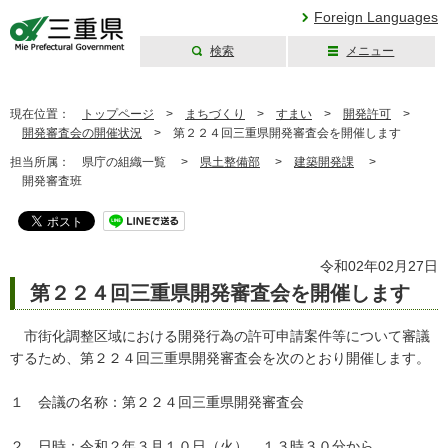
Foreign Languages
検索
メニュー
三重県公式ウェブ
サイト
現在位置：
トップページ
>
まちづくり
>
すまい
>
開発許可
>
開発審査会の開催状況
>
第２２４回三重県開発審査会を開催します
担当所属：
県庁の組織一覧 >
県土整備部
>
建築開発課
>
開発審査班
令和02年02月27日
第２２４回三重県開発審査会を開催します
市街化調整区域における開発行為の許可申請案件等について審議
するため、第２２４回三重県開発審査会を次のとおり開催します。
１ 会議の名称：第２２４回三重県開発審査会
２ 日時：令和２年３月１０日（火） １３時３０分から