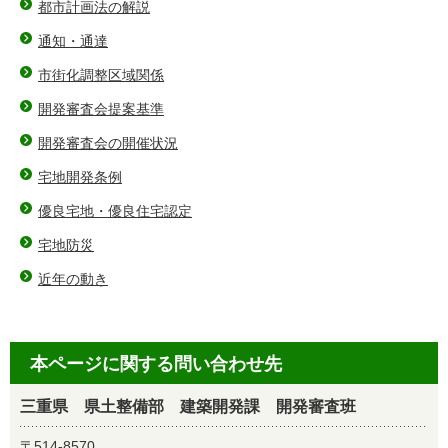
都市計画法の解説
通知・通達
市街化調整区域関係
開発審査会提案基準
開発審査会の開催状況
宅地開発条例
優良宅地・優良住宅認定
宅地防災
近年の動き
本ページに関する問い合わせ先
三重県 県土整備部 建築開発課 開発審査班
〒514-8570