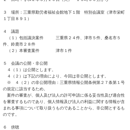
３ 場所：三重県勤労者福祉会館地下１階 特別会議室（津市栄町
１丁目８９１）
４ 議題
（１）包括議決案件 三重県２４件、津市５件、桑名市５
件、鈴鹿市２８件
（２）本審査案件 津市１件
５ 会議の公開・非公開
４（１）は公開とします。
４（２）は下記の理由により、今回は非公開とします。
※ ４（２）の非公開理由：三重県情報公開条例第２７条第１号
の規定に該当するため。
案件の審査が、個人及び法人の許可申請に係る妥当性及び適合性
を審査するものであり、個人情報及び法人の利益に関する情報が含
まれる事項について取り扱うものであることから、非公開とするも
のです。
６ 傍聴