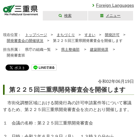
Foreign Languages
検索
メニュー
三重県公式ウェブ
サイト
現在位置：
トップページ
>
まちづくり
>
すまい
>
開発許可
>
開発審査会の開催状況
>
第２２５回三重県開発審査会を開催します
担当所属：
県庁の組織一覧 >
県土整備部
>
建築開発課
>
開発審査班
令和02年06月19日
第２２５回三重県開発審査会を開催します
市街化調整区域における開発行為の許可申請案件等について審議
するため、第２２５回三重県開発審査会を次のとおり開催します。
１ 会議の名称：第２２５回三重県開発審査会
２ 日時：令和２年６月２９日（月） １３時３０分から