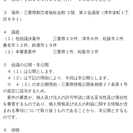
３ 場所：三重県勤労者福祉会館 ２階 第２会議室（津市栄町１丁
目８９１）
４ 議題
（１）包括議決案件 三重県２９件、津市６件、松阪市２件、
桑名市１２件、鈴鹿市１９件
（２）本審査案件 三重県１件、松阪市２件
５ 会議の公開・非公開
４（１）は公開とします。
４（２）は下記の理由により、今回は非公開とします。
※ ４（２）の非公開理由：三重県情報公開条例第２７条第１号
の規定に該当するため。
案件の審査が、個人及び法人の許可申請に係る妥当性及び適合性
を審査するものであり、個人情報及び法人の利益に関する情報が含
まれる事項について取り扱うものであることから、非公開とするも
のです。
６ 傍聴