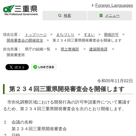
Foreign Languages
検索
メニュー
三重県公式ウェブ
サイト
現在位置：
トップページ
>
まちづくり
>
すまい
>
開発許可
>
開発審査会の開催状況
>
第２３４回三重県開発審査会を開催します
担当所属：
県庁の組織一覧 >
県土整備部
>
建築開発課
>
開発審査班
令和05年11月02日
第２３４回三重県開発審査会を開催します
市街化調整区域における開発行為の許可申請案件について審議す
るため、第２３４回三重県開発審査会を次のとおり開催します。
１ 会議の名称
第２３４回三重県開発審査会
２ 日時