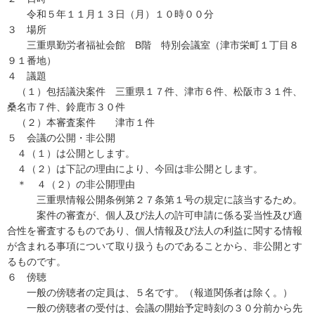
令和５年１１月１３日（月）１０時００分
３ 場所
三重県勤労者福祉会館 B階 特別会議室（津市栄町１丁目８
９１番地）
４ 議題
（１）包括議決案件 三重県１７件、津市６件、松阪市３１件、
桑名市７件、鈴鹿市３０件
（２）本審査案件 津市１件
５ 会議の公開・非公開
４（１）は公開とします。
４（２）は下記の理由により、今回は非公開とします。
＊ ４（２）の非公開理由
三重県情報公開条例第２７条第１号の規定に該当するため。
案件の審査が、個人及び法人の許可申請に係る妥当性及び適
合性を審査するものであり、個人情報及び法人の利益に関する情報
が含まれる事項について取り扱うものであることから、非公開とす
るものです。
６ 傍聴
一般の傍聴者の定員は、５名です。（報道関係者は除く。）
一般の傍聴者の受付は、会議の開始予定時刻の３０分前から先