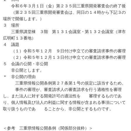
令和６年３月１日（金）第２３５回三重県開発審査会の終了後
（第２３５回三重県開発審査会は、同日の１４時から下記３の
場所で開催します。）
３ 場所
三重県講堂棟 ３階 第１３１会議室・第１３２会議室（津市
広明町１３番地）
４ 議題
（１）令和５年１２月 ９日付け申立ての審査請求事件の審理
（２）令和５年１２月１３日付け申立ての審査請求事件の審理
５ 会議の公開・非公開
非公開とします。
＊ 非公開の理由
三重県情報公開条例第２７条第１号の規定に該当するため。
事件の審理が、審査請求人の審査請求を行う適格性を審理
し、また法人に対する開発許可の適法性を 審理するものであ
り、個人情報及び法人の利益に関する情報が含まれる事項について
取り扱うものであ ることから、非公開とするものです。
＜参考 三重県情報公開条例（関係部分抜粋）＞