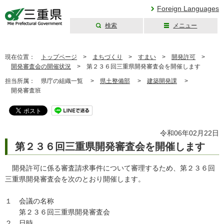
Foreign Languages
検索
メニュー
三重県公式ウェブ
サイト
現在位置：
トップページ
>
まちづくり
>
すまい
>
開発許可
>
開発審査会の開催状況
>
第２３６回三重県開発審査会を開催します
担当所属：
県庁の組織一覧 >
県土整備部
>
建築開発課
>
開発審査班
令和06年02月22日
第２３６回三重県開発審査会を開催します
開発許可に係る審査請求事件について審理するため、第２３６回
三重県開発審査会を次のとおり開催します。
１ 会議の名称
第２３６回三重県開発審査会
２ 日時