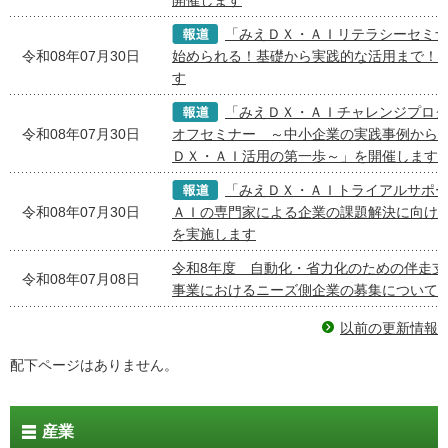
開催します
「みえＤＸ・ＡＩリテラシーセミ
令和08年07月30日
始められる！基礎から実践的な活用まで！
す
「みえＤＸ・ＡＩチャレンジプロ
令和08年07月30日
オフセミナー ～中小企業の実践事例から
ＤＸ・ＡＩ活用の第一歩～」を開催します
「みえＤＸ・ＡＩトライアルサポ
令和08年07月30日
ＡＩの専門家による企業の課題解決に向け
を実施します
令和8年度 自動化・省力化のための伴走支
令和08年07月08日
事業におけるニーズ側企業の募集について
以前の更新情報
配下ページはありません。
産業