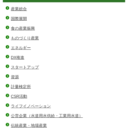
産業総合
国際展開
食の産業振興
ものづくり産業
エネルギー
DX推進
スタートアップ
資源
計量検定所
CSR活動
ライフイノベーション
公営企業（水道用水供給・工業用水道）
伝統産業・地場産業