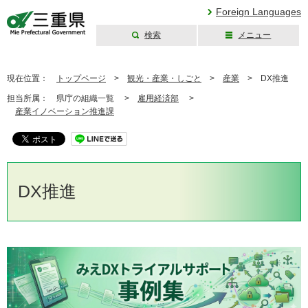
Foreign Languages
検索
メニュー
三重県公式ウェブ
サイト
現在位置：
トップページ
>
観光・産業・しごと
>
産業
>
DX推進
担当所属：
県庁の組織一覧 >
雇用経済部
>
産業イノベーション推進課
DX推進