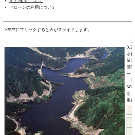
湖面利用について
ドローンの利用について
※左右にフリックすると表がスライドします。
安
3,
水供
業の
濃町
ート
昭和
60
水、
重県