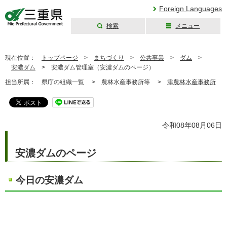
Foreign Languages
検索
メニュー
三重県公式ウェブ
サイト
現在位置：
トップページ
>
まちづくり
>
公共事業
>
ダム
>
安濃ダム
>
安濃ダム管理室（安濃ダムのページ）
担当所属：
県庁の組織一覧 >
農林水産事務所等 >
津農林水産事務所
令和08年08月06日
安濃ダムのページ
今日の安濃ダム