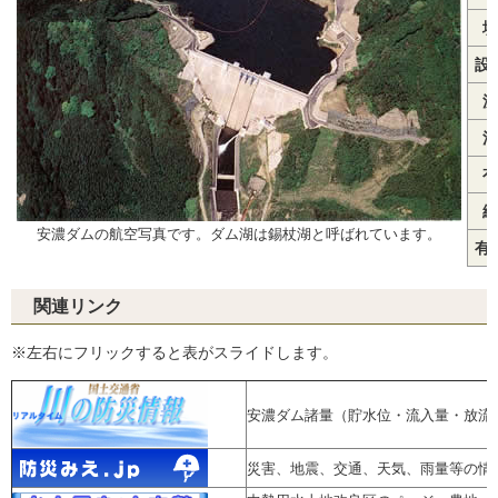
堤
設
流
満
有
総
安濃ダムの航空写真です。ダム湖は錫杖湖と呼ばれています。
有
関連リンク
※左右にフリックすると表がスライドします。
安濃ダム諸量（貯水位・流入量・放流
災害、地震、交通、天気、雨量等の情